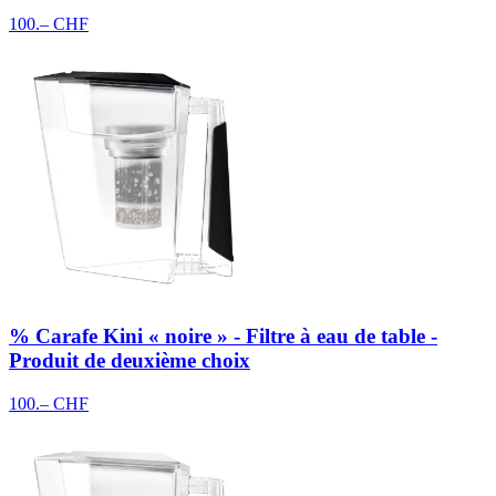
100.– CHF
% Carafe Kini « noire » - Filtre à eau de table -
Produit de deuxième choix
100.– CHF