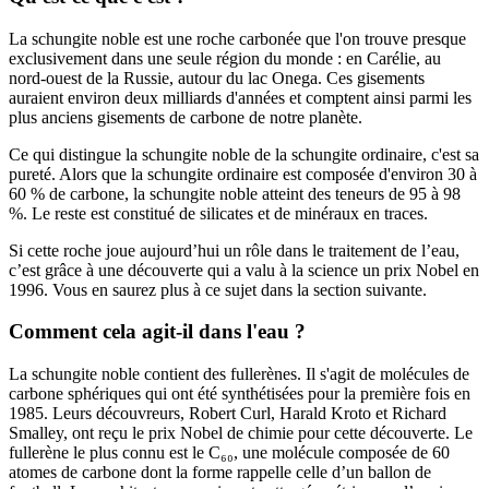
La schungite noble est une roche carbonée que l'on trouve presque
exclusivement dans une seule région du monde : en Carélie, au
nord-ouest de la Russie, autour du lac Onega. Ces gisements
auraient environ deux milliards d'années et comptent ainsi parmi les
plus anciens gisements de carbone de notre planète.
Ce qui distingue la schungite noble de la schungite ordinaire, c'est sa
pureté. Alors que la schungite ordinaire est composée d'environ 30 à
60 % de carbone, la schungite noble atteint des teneurs de 95 à 98
%. Le reste est constitué de silicates et de minéraux en traces.
Si cette roche joue aujourd’hui un rôle dans le traitement de l’eau,
c’est grâce à une découverte qui a valu à la science un prix Nobel en
1996. Vous en saurez plus à ce sujet dans la section suivante.
Comment cela agit-il dans l'eau ?
La schungite noble contient des fullerènes. Il s'agit de molécules de
carbone sphériques qui ont été synthétisées pour la première fois en
1985. Leurs découvreurs, Robert Curl, Harald Kroto et Richard
Smalley, ont reçu le prix Nobel de chimie pour cette découverte. Le
fullerène le plus connu est le C₆₀, une molécule composée de 60
atomes de carbone dont la forme rappelle celle d’un ballon de