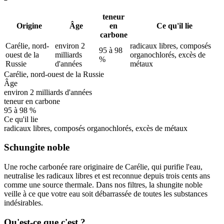
teneur
Origine
Âge
en
Ce qu'il lie
carbone
Carélie, nord-
environ 2
radicaux libres, composés
95 à 98
ouest de la
milliards
organochlorés, excès de
%
Russie
d'années
métaux
Carélie, nord-ouest de la Russie
Âge
environ 2 milliards d'années
teneur en carbone
95 à 98 %
Ce qu'il lie
radicaux libres, composés organochlorés, excès de métaux
Schungite noble
Une roche carbonée rare originaire de Carélie, qui purifie l'eau,
neutralise les radicaux libres et est reconnue depuis trois cents ans
comme une source thermale. Dans nos filtres, la shungite noble
veille à ce que votre eau soit débarrassée de toutes les substances
indésirables.
Qu'est-ce que c'est ?