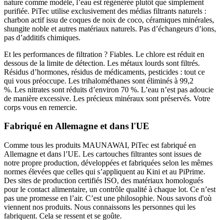
nature comme modèle, l’eau est régénérée plutôt que simplement
purifiée. PiTec utilise exclusivement des médias filtrants naturels :
charbon actif issu de coques de noix de coco, céramiques minérales,
shungite noble et autres matériaux naturels. Pas d’échangeurs d’ions,
pas d’additifs chimiques.
Et les performances de filtration ? Fiables. Le chlore est réduit en
dessous de la limite de détection. Les métaux lourds sont filtrés.
Résidus d’hormones, résidus de médicaments, pesticides : tout ce
qui vous préoccupe. Les trihalométhanes sont éliminés à 99,2
%. Les nitrates sont réduits d’environ 70 %. L’eau n’est pas adoucie
de manière excessive. Les précieux minéraux sont préservés. Votre
corps vous en remercie.
Fabriqué en Allemagne et dans l'UE
Comme tous les produits MAUNAWAI, PiTec est fabriqué en
Allemagne et dans l’UE. Les cartouches filtrantes sont issues de
notre propre production, développées et fabriquées selon les mêmes
normes élevées que celles qui s’appliquent au Kini et au PiPrime.
Des sites de production certifiés ISO, des matériaux homologués
pour le contact alimentaire, un contrôle qualité à chaque lot. Ce n’est
pas une promesse en l’air. C’est une philosophie. Nous savons d'où
viennent nos produits. Nous connaissons les personnes qui les
fabriquent. Cela se ressent et se goûte.