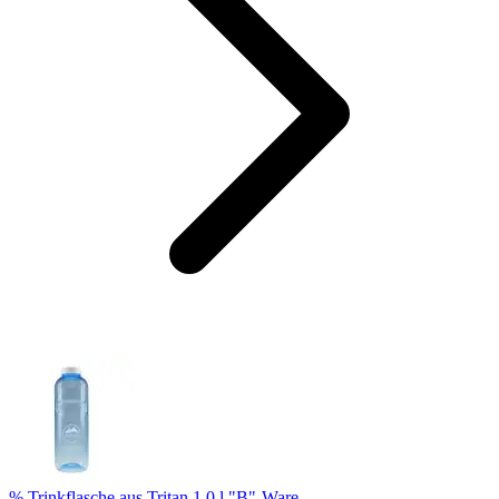
% Trinkflasche aus Tritan 1,0 l "B"-Ware