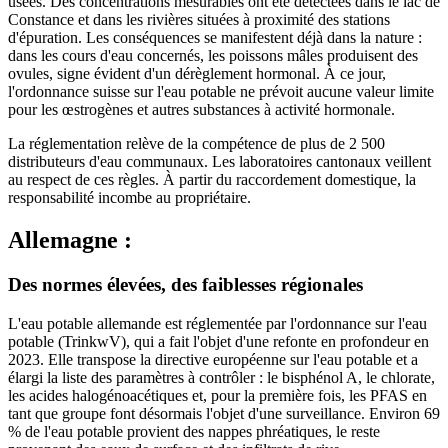
usées. Des concentrations mesurables ont été détectées dans le lac de
Constance et dans les rivières situées à proximité des stations
d'épuration. Les conséquences se manifestent déjà dans la nature :
dans les cours d'eau concernés, les poissons mâles produisent des
ovules, signe évident d'un dérèglement hormonal. À ce jour,
l'ordonnance suisse sur l'eau potable ne prévoit aucune valeur limite
pour les œstrogènes et autres substances à activité hormonale.
La réglementation relève de la compétence de plus de 2 500
distributeurs d'eau communaux. Les laboratoires cantonaux veillent
au respect de ces règles. À partir du raccordement domestique, la
responsabilité incombe au propriétaire.
Allemagne :
Des normes élevées, des faiblesses régionales
L'eau potable allemande est réglementée par l'ordonnance sur l'eau
potable (TrinkwV), qui a fait l'objet d'une refonte en profondeur en
2023. Elle transpose la directive européenne sur l'eau potable et a
élargi la liste des paramètres à contrôler : le bisphénol A, le chlorate,
les acides halogénoacétiques et, pour la première fois, les PFAS en
tant que groupe font désormais l'objet d'une surveillance. Environ 69
% de l'eau potable provient des nappes phréatiques, le reste