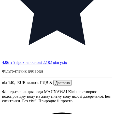
4,96 з 5 зірок
на основі 2.182 відгуків
Фільтр-глечик для води
від
140,–
EUR
включ. ПДВ &
Доставка
Фільтр-глечик для води MAUNAWAI Kini перетворює
водопровідну воду на живу питну воду якості джерельної. Без
електрики. Без хімії. Природно й просто.