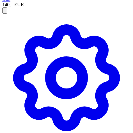
140,– EUR