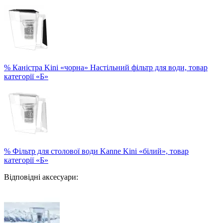
% Каністра Kini «чорна» Настільний фільтр для води, товар
категорії «Б»
% Фільтр для столової води Kanne Kini «білий», товар
категорії «Б»
Відповідні аксесуари: