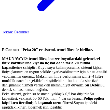
Teknik Özellikler
PiConnect "Peka 20" ev sistemi, temel filtre ile birlikte.
MAUNAWAI® temel filtre, benzer boyutlardaki geleneksel
filtre kartuşlarına kıyasla üç kat daha fazla kir tutma
kapasitesine sahiptir.
Kuyu suyu kullanıyorsanız, sistemi kişisel
ihtiyaçlarınıza en uygun şekilde ayarlayabilmemiz için bir
su analizi
yaptırmanızı öneririz. Maksimum filtre performansı için
2–4 filtre
modülü
esnek bir şekilde birleştirilebilir – bu konuda size özel
danışmanlık hizmeti vermekten memnuniyet duyarız.
Su Debisi
Su
debisi, su basıncınıza bağlıdır.
Peka sistemi, gelen su basıncını yaklaşık 0,5 bar düşürür.Su
kapasitesi: yaklaşık 50-60 l/dk. min. 4 bar su basıncı
Polipropilen
köpükten üretilmiş iki aşamalı tortu filtresi.
Suyun içindeki
aşağıdaki kirleri gidermek için idealdir: