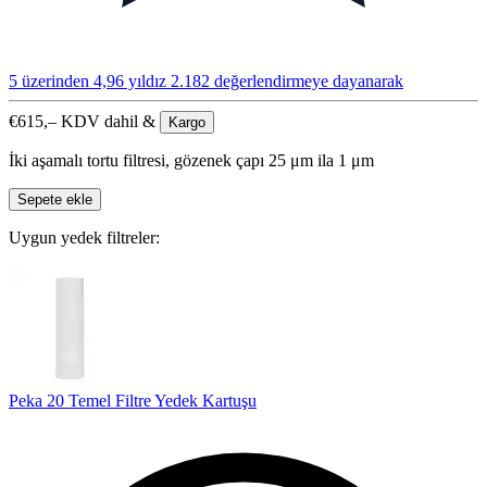
5 üzerinden 4,96 yıldız
2.182 değerlendirmeye dayanarak
€
615,–
KDV dahil &
Kargo
İki aşamalı tortu filtresi, gözenek çapı 25 μm ila 1 μm
Sepete ekle
Uygun yedek filtreler:
Peka 20 Temel Filtre Yedek Kartuşu