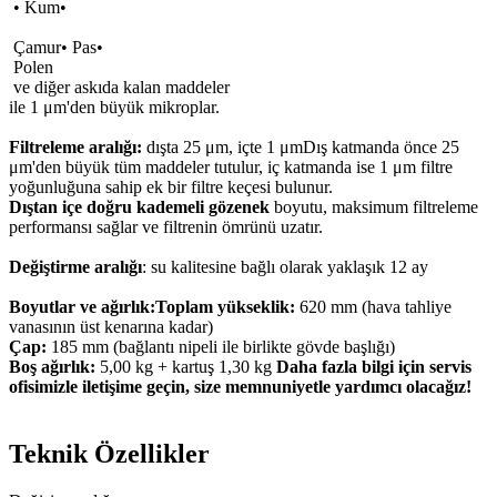
• Kum•
Çamur• Pas•
Polen
ve diğer askıda kalan maddeler
ile 1 μm'den büyük mikroplar.
Filtreleme aralığı:
dışta 25 μm, içte 1 μmDış katmanda önce 25
μm'den büyük tüm maddeler tutulur, iç katmanda ise 1 μm filtre
yoğunluğuna sahip ek bir filtre keçesi bulunur.
Dıştan içe doğru kademeli gözenek
boyutu, maksimum filtreleme
performansı sağlar ve filtrenin ömrünü uzatır.
Değiştirme aralığı
: su kalitesine bağlı olarak yaklaşık 12 ay
Boyutlar ve ağırlık:
Toplam yükseklik:
620 mm (hava tahliye
vanasının üst kenarına kadar)
Çap:
185 mm (bağlantı nipeli ile birlikte gövde başlığı)
Boş ağırlık:
5,00 kg + kartuş 1,30 kg
Daha fazla bilgi için servis
ofisimizle iletişime geçin, size memnuniyetle yardımcı olacağız!
Teknik Özellikler