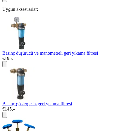
Uygun aksesuarlar:
Basınç düşürücü ve manometreli geri yıkama filtresi
€195,–
Basınç göstergesiz geri yıkama filtresi
€145,–