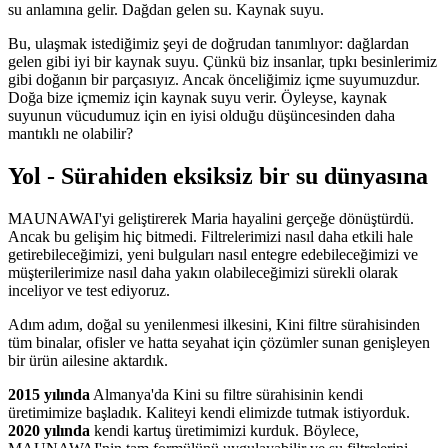
su anlamına gelir. Dağdan gelen su. Kaynak suyu.
Bu, ulaşmak istediğimiz şeyi de doğrudan tanımlıyor: dağlardan
gelen gibi iyi bir kaynak suyu. Çünkü biz insanlar, tıpkı besinlerimiz
gibi doğanın bir parçasıyız. Ancak önceliğimiz içme suyumuzdur.
Doğa bize içmemiz için kaynak suyu verir. Öyleyse, kaynak
suyunun vücudumuz için en iyisi olduğu düşüncesinden daha
mantıklı ne olabilir?
Yol - Sürahiden eksiksiz bir su dünyasına
MAUNAWAI'yi geliştirerek Maria hayalini gerçeğe dönüştürdü.
Ancak bu gelişim hiç bitmedi. Filtrelerimizi nasıl daha etkili hale
getirebileceğimizi, yeni bulguları nasıl entegre edebileceğimizi ve
müşterilerimize nasıl daha yakın olabileceğimizi sürekli olarak
inceliyor ve test ediyoruz.
Adım adım, doğal su yenilenmesi ilkesini, Kini filtre sürahisinden
tüm binalar, ofisler ve hatta seyahat için çözümler sunan genişleyen
bir ürün ailesine aktardık.
2015 yılında
Almanya'da Kini su filtre sürahisinin kendi
üretimimize başladık. Kaliteyi kendi elimizde tutmak istiyorduk.
2020 yılında
kendi kartuş üretimimizi kurduk. Böylece,