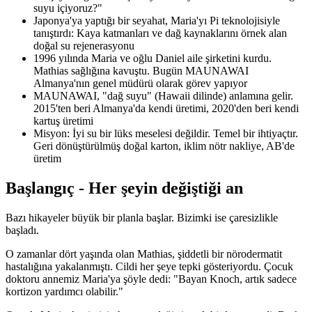
suyu içiyoruz?"
Japonya'ya yaptığı bir seyahat, Maria'yı Pi teknolojisiyle
tanıştırdı: Kaya katmanları ve dağ kaynaklarını örnek alan
doğal su rejenerasyonu
1996 yılında Maria ve oğlu Daniel aile şirketini kurdu.
Mathias sağlığına kavuştu. Bugün MAUNAWAI
Almanya'nın genel müdürü olarak görev yapıyor
MAUNAWAI, "dağ suyu" (Hawaii dilinde) anlamına gelir.
2015'ten beri Almanya'da kendi üretimi, 2020'den beri kendi
kartuş üretimi
Misyon: İyi su bir lüks meselesi değildir. Temel bir ihtiyaçtır.
Geri dönüştürülmüş doğal karton, iklim nötr nakliye, AB'de
üretim
Başlangıç - Her şeyin değiştiği an
Bazı hikayeler büyük bir planla başlar. Bizimki ise çaresizlikle
başladı.
O zamanlar dört yaşında olan Mathias, şiddetli bir nörodermatit
hastalığına yakalanmıştı. Cildi her şeye tepki gösteriyordu. Çocuk
doktoru annemiz Maria'ya şöyle dedi: "Bayan Knoch, artık sadece
kortizon yardımcı olabilir."