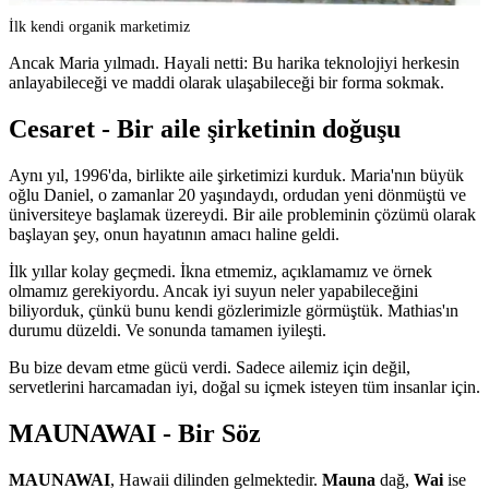
İlk kendi organik marketimiz
Ancak Maria yılmadı. Hayali netti: Bu harika teknolojiyi herkesin
anlayabileceği ve maddi olarak ulaşabileceği bir forma sokmak.
Cesaret - Bir aile şirketinin doğuşu
Aynı yıl, 1996'da, birlikte aile şirketimizi kurduk. Maria'nın büyük
oğlu Daniel, o zamanlar 20 yaşındaydı, ordudan yeni dönmüştü ve
üniversiteye başlamak üzereydi. Bir aile probleminin çözümü olarak
başlayan şey, onun hayatının amacı haline geldi.
İlk yıllar kolay geçmedi. İkna etmemiz, açıklamamız ve örnek
olmamız gerekiyordu. Ancak iyi suyun neler yapabileceğini
biliyorduk, çünkü bunu kendi gözlerimizle görmüştük. Mathias'ın
durumu düzeldi. Ve sonunda tamamen iyileşti.
Bu bize devam etme gücü verdi. Sadece ailemiz için değil,
servetlerini harcamadan iyi, doğal su içmek isteyen tüm insanlar için.
MAUNAWAI - Bir Söz
MAUNAWAI
, Hawaii dilinden gelmektedir.
Mauna
dağ,
Wai
ise