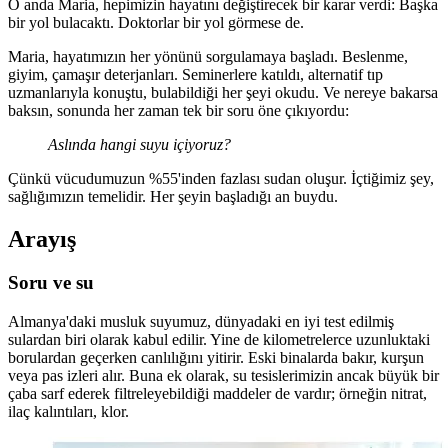
O anda Maria, hepimizin hayatını değiştirecek bir karar verdi: Başka
bir yol bulacaktı. Doktorlar bir yol görmese de.
Maria, hayatımızın her yönünü sorgulamaya başladı. Beslenme,
giyim, çamaşır deterjanları. Seminerlere katıldı, alternatif tıp
uzmanlarıyla konuştu, bulabildiği her şeyi okudu. Ve nereye bakarsa
baksın, sonunda her zaman tek bir soru öne çıkıyordu:
Aslında hangi suyu içiyoruz?
Çünkü vücudumuzun %55'inden fazlası sudan oluşur. İçtiğimiz şey,
sağlığımızın temelidir. Her şeyin başladığı an buydu.
Arayış
Soru ve su
Almanya'daki musluk suyumuz, dünyadaki en iyi test edilmiş
sulardan biri olarak kabul edilir. Yine de kilometrelerce uzunluktaki
borulardan geçerken canlılığını yitirir. Eski binalarda bakır, kurşun
veya pas izleri alır. Buna ek olarak, su tesislerimizin ancak büyük bir
çaba sarf ederek filtreleyebildiği maddeler de vardır; örneğin nitrat,
ilaç kalıntıları, klor.