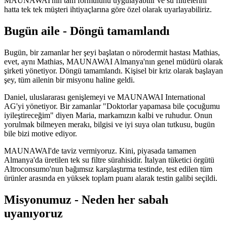
MAUNAWAI'nin tam formülünü uygulayabilir ve su filtrelerini
hatta tek tek müşteri ihtiyaçlarına göre özel olarak uyarlayabiliriz.
Bugün aile - Döngü tamamlandı
Bugün, bir zamanlar her şeyi başlatan o nörodermit hastası Mathias,
evet, aynı Mathias, MAUNAWAI Almanya'nın genel müdürü olarak
şirketi yönetiyor. Döngü tamamlandı. Kişisel bir kriz olarak başlayan
şey, tüm ailenin bir misyonu haline geldi.
Daniel, uluslararası genişlemeyi ve MAUNAWAI International
AG'yi yönetiyor. Bir zamanlar "Doktorlar yapamasa bile çocuğumu
iyileştireceğim" diyen Maria, markamızın kalbi ve ruhudur. Onun
yorulmak bilmeyen merakı, bilgisi ve iyi suya olan tutkusu, bugün
bile bizi motive ediyor.
MAUNAWAI'de taviz vermiyoruz. Kini, piyasada tamamen
Almanya'da üretilen tek su filtre sürahisidir. İtalyan tüketici örgütü
Altroconsumo'nun bağımsız karşılaştırma testinde, test edilen tüm
ürünler arasında en yüksek toplam puanı alarak testin galibi seçildi.
Misyonumuz - Neden her sabah
uyanıyoruz