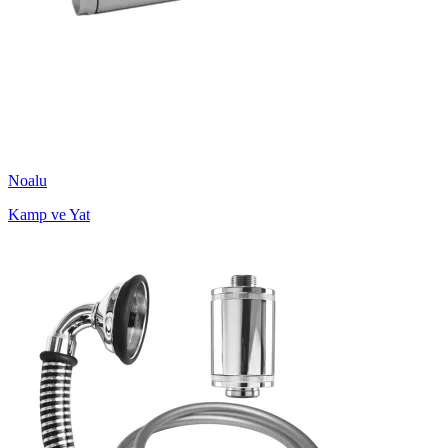
Noalu
Kamp ve Yat