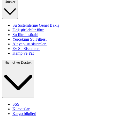
Ürünler
Su Sistemlerine Genel Bakış
Değiştirilebilir filtre
Su filtreli sürahi
Yerçekimi Su Filtresi
Alt yapı su sistemleri
Ev Su Sistemleri
Kamp ve Yat
Hizmet ve Destek
SSS
Kılavuzlar
Kargo bilgileri