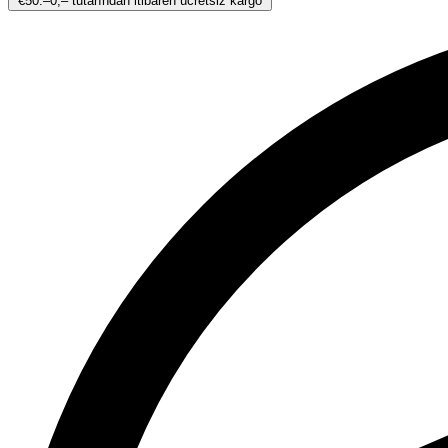
€50.–0,– tutarından itibaren ücretsiz kargo