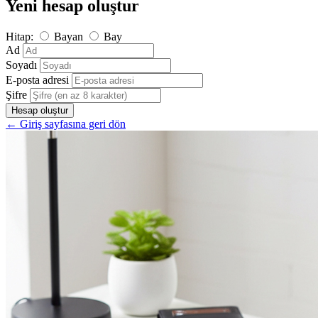
Yeni hesap oluştur
Hitap:
Bayan
Bay
Ad
Soyadı
E-posta adresi
Şifre
Hesap oluştur
← Giriş sayfasına geri dön