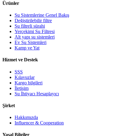
Ürünler
Su Sistemlerine Genel Bakış
Değiştirilebilir filtre
Su filtreli sürahi
Yerçekimi Su Filtresi
Alt yapı su sistemleri
Ev Su Sistemleri
Kamp ve Yat
Hizmet ve Destek
SSS
Kılavuzlar
Kargo bilgileri
İletişim
Su İhtiyacı Hesaplayıcı
Şirket
Hakkımızda
Influencer & Cooperation
Yasal Bilgiler