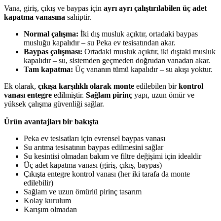
Vana, giriş, çıkış ve baypas için
ayrı ayrı çalıştırılabilen üç adet
kapatma vanasına
sahiptir.
Normal çalışma:
İki dış musluk açıktır, ortadaki baypas
musluğu kapalıdır – su Peka ev tesisatından akar.
Baypas çalışması:
Ortadaki musluk açıktır, iki dıştaki musluk
kapalıdır – su, sistemden geçmeden doğrudan vanadan akar.
Tam kapatma:
Üç vananın tümü kapalıdır – su akışı yoktur.
Ek olarak,
çıkışa karşılıklı olarak monte
edilebilen bir
kontrol
vanası entegre
edilmiştir.
Sağlam pirinç
yapı, uzun ömür ve
yüksek çalışma güvenliği sağlar.
Ürün avantajları bir bakışta
Peka ev tesisatları için evrensel baypas vanası
Su arıtma tesisatının baypas edilmesini sağlar
Su kesintisi olmadan bakım ve filtre değişimi için idealdir
Üç adet kapatma vanası (giriş, çıkış, baypas)
Çıkışta entegre kontrol vanası (her iki tarafa da monte
edilebilir)
Sağlam ve uzun ömürlü pirinç tasarım
Kolay kurulum
Karışım olmadan