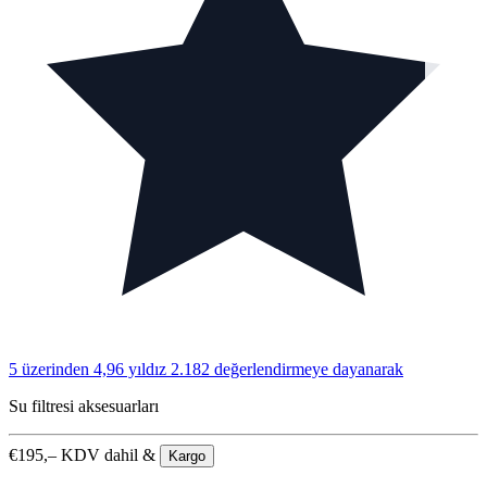
5 üzerinden 4,96 yıldız
2.182 değerlendirmeye dayanarak
Su filtresi aksesuarları
€
195,–
KDV dahil &
Kargo