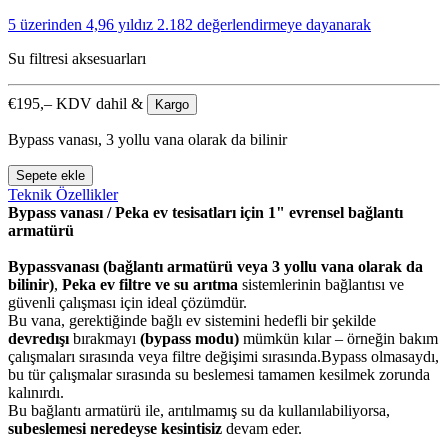
5 üzerinden 4,96 yıldız
2.182 değerlendirmeye dayanarak
Su filtresi aksesuarları
€
195,–
KDV dahil &
Kargo
Bypass vanası, 3 yollu vana olarak da bilinir
Sepete ekle
Teknik Özellikler
Bypass vanası / Peka ev tesisatları için 1" evrensel bağlantı
armatürü
Bypass
vanası (bağlantı armatürü veya 3 yollu vana olarak da
bilinir)
,
Peka ev filtre ve su arıtma
sistemlerinin bağlantısı ve
güvenli çalışması için ideal çözümdür.
Bu vana, gerektiğinde bağlı ev sistemini hedefli bir şekilde
devre
dışı
bırakmayı
(bypass modu)
mümkün kılar – örneğin bakım
çalışmaları sırasında veya filtre değişimi sırasında.Bypass olmasaydı,
bu tür çalışmalar sırasında su beslemesi tamamen kesilmek zorunda
kalınırdı.
Bu bağlantı armatürü ile, arıtılmamış su da kullanılabiliyorsa,
su
beslemesi neredeyse kesintisiz
devam eder.