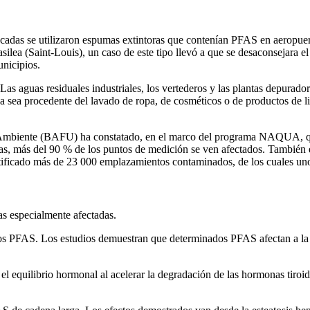
cadas se utilizaron espumas extintoras que contenían PFAS en aeropuertos
Basilea (Saint-Louis), un caso de este tipo llevó a que se desaconsejara 
nicipios.
Las aguas residuales industriales, los vertederos y las plantas depurad
 sea procedente del lavado de ropa, de cosméticos o de productos de lim
io Ambiente (BAFU) ha constatado, en el marco del programa NAQUA, q
as, más del 90 % de los puntos de medición se ven afectados. También
ntificado más de 23 000 emplazamientos contaminados, de los cuales uno
as especialmente afectadas.
 los PFAS. Los estudios demuestran que determinados PFAS afectan a la
el equilibrio hormonal al acelerar la degradación de las hormonas tiroi