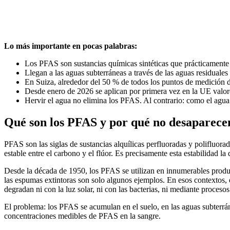
Lo más importante en pocas palabras:
Los PFAS son sustancias químicas sintéticas que prácticamente
Llegan a las aguas subterráneas a través de las aguas residuales i
En Suiza, alrededor del 50 % de todos los puntos de medición d
Desde enero de 2026 se aplican por primera vez en la UE valores
Hervir el agua no elimina los PFAS. Al contrario: como el agua 
Qué son los PFAS y por qué no desaparece
PFAS son las siglas de sustancias alquílicas perfluoradas y polifluo
estable entre el carbono y el flúor. Es precisamente esta estabilidad la
Desde la década de 1950, los PFAS se utilizan en innumerables producto
las espumas extintoras son solo algunos ejemplos. En esos contextos,
degradan ni con la luz solar, ni con las bacterias, ni mediante proces
El problema: los PFAS se acumulan en el suelo, en las aguas subterrá
concentraciones medibles de PFAS en la sangre.