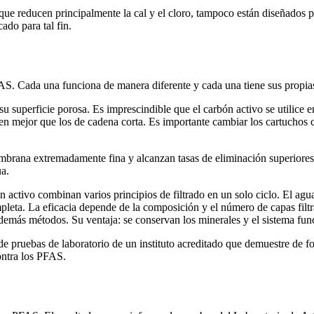
, que reducen principalmente la cal y el cloro, tampoco están diseñado
ado para tal fin.
FAS. Cada una funciona de manera diferente y cada una tiene sus propias
su superficie porosa. Es imprescindible que el carbón activo se utilice
en mejor que los de cadena corta. Es importante cambiar los cartuchos c
brana extremadamente fina y alcanzan tasas de eliminación superiores al
ua.
n activo combinan varios principios de filtrado en un solo ciclo. El agu
leta. La eficacia depende de la composición y el número de capas filtr
más métodos. Su ventaja: se conservan los minerales y el sistema funci
e de pruebas de laboratorio de un instituto acreditado que demuestre de f
ontra los PFAS.