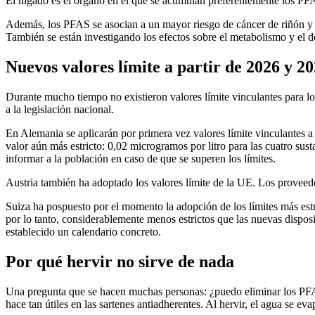
El hígado es el órgano en el que se acumulan preferentemente los PFAS
Además, los PFAS se asocian a un mayor riesgo de cáncer de riñón y 
También se están investigando los efectos sobre el metabolismo y el des
Nuevos valores límite a partir de 2026 y 2
Durante mucho tiempo no existieron valores límite vinculantes para 
a la legislación nacional.
En Alemania se aplicarán por primera vez valores límite vinculantes a
valor aún más estricto: 0,02 microgramos por litro para las cuatro s
informar a la población en caso de que se superen los límites.
Austria también ha adoptado los valores límite de la UE. Los proveedo
Suiza ha pospuesto por el momento la adopción de los límites más est
por lo tanto, considerablemente menos estrictos que las nuevas dispos
establecido un calendario concreto.
Por qué hervir no sirve de nada
Una pregunta que se hacen muchas personas: ¿puedo eliminar los PFAS 
hace tan útiles en las sartenes antiadherentes. Al hervir, el agua se 