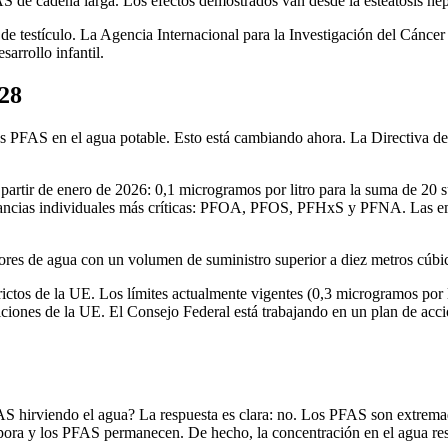
 de cadena larga. Los efectos demostrados van desde la esteatosis hepá
de testículo. La Agencia Internacional para la Investigación del Cánc
arrollo infantil.
028
los PFAS en el agua potable. Esto está cambiando ahora. La Directiva d
 partir de enero de 2026: 0,1 microgramos por litro para la suma de 20 
ustancias individuales más críticas: PFOA, PFOS, PFHxS y PFNA. Las emp
res de agua con un volumen de suministro superior a diez metros cúbicos
rictos de la UE. Los límites actualmente vigentes (0,3 microgramos por
iciones de la UE. El Consejo Federal está trabajando en un plan de acci
hirviendo el agua? La respuesta es clara: no. Los PFAS son extremadam
evapora y los PFAS permanecen. De hecho, la concentración en el agua re