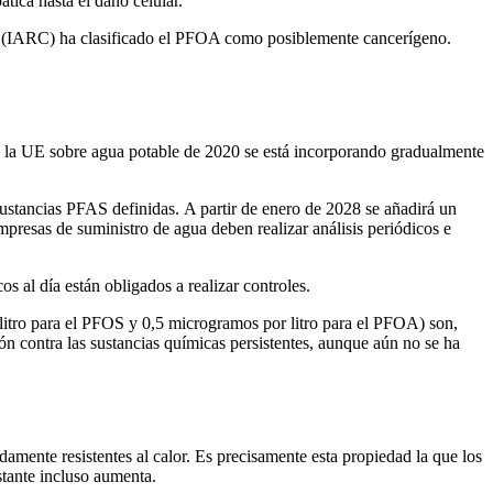
tica hasta el daño celular.
er (IARC) ha clasificado el PFOA como posiblemente cancerígeno.
e la UE sobre agua potable de 2020 se está incorporando gradualmente
sustancias PFAS definidas. A partir de enero de 2028 se añadirá un
resas de suministro de agua deben realizar análisis periódicos e
 al día están obligados a realizar controles.
 litro para el PFOS y 0,5 microgramos por litro para el PFOA) son,
ón contra las sustancias químicas persistentes, aunque aún no se ha
ente resistentes al calor. Es precisamente esta propiedad la que los
stante incluso aumenta.