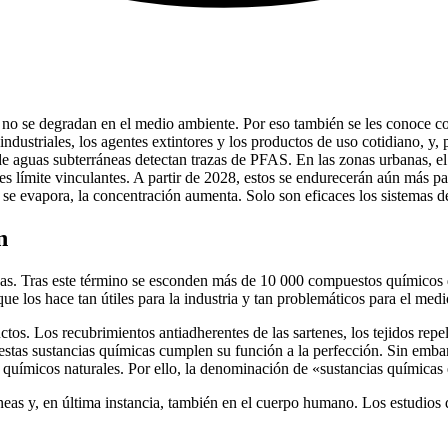
 no se degradan en el medio ambiente. Por eso también se les conoce c
ndustriales, los agentes extintores y los productos de uso cotidiano, y, p
e aguas subterráneas detectan trazas de PFAS. En las zonas urbanas, el
 límite vinculantes. A partir de 2028, estos se endurecerán aún más para
se evapora, la concentración aumenta. Solo son eficaces los sistemas d
n
radas. Tras este término se esconden más de 10 000 compuestos químico
 que los hace tan útiles para la industria y tan problemáticos para el med
s. Los recubrimientos antiadherentes de las sartenes, los tejidos repele
 estas sustancias químicas cumplen su función a la perfección. Sin emb
os químicos naturales. Por ello, la denominación de «sustancias químicas
neas y, en última instancia, también en el cuerpo humano. Los estudios