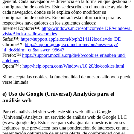
general. Cada navegador se diferencia en la forma en que gestiona la
configuración de cookies. Esto se describe en el menú de ayuda de
cada navegador, donde se le explica cómo modificar su
configuración de cookies. Encontrará esta información para los
respectivos navegadores en los siguientes enlaces:
Internet Explorer™:
http://windows.microsoft.com/de-DE/windows-
vista/Block-or-allow-cookies
Safari™:
https://support.apple.com/kb/ph21411?locale=de_DE
Chrome™:
http://support.google.com/chrome/bin/answer.py?
hl=de&hlrm=en&answer=95647
Firefox™
https://support.mozilla.org/de/kb/cookies-erlauben-und-
ablehnen
Opera™ :
http://help.opera.com/Windows/10.20/de/cookies.html
Si no acepta las cookies, la funcionalidad de nuestro sitio web puede
verse limitada.
e) Uso de Google (Universal) Analytics para el
análisis web
Para el análisis del sitio web, este sitio web utiliza Google
(Universal) Analytics, un servicio de análisis web de Google LLC
(www.google.de). Esto sirve para salvaguardar nuestros intereses
legítimos, que prevalecen tras una ponderación de intereses, en una
presentación optimizada de nuestra oferta, de conformidad con el