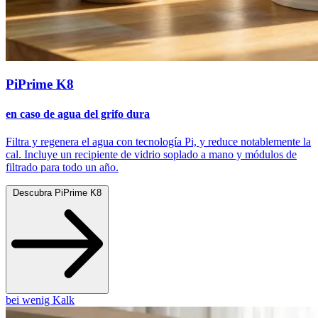
PiPrime K8
en caso de agua del grifo dura
Filtra y regenera el agua con tecnología Pi, y reduce notablemente la
cal. Incluye un recipiente de vidrio soplado a mano y módulos de
filtrado para todo un año.
Descubra PiPrime K8
bei wenig Kalk