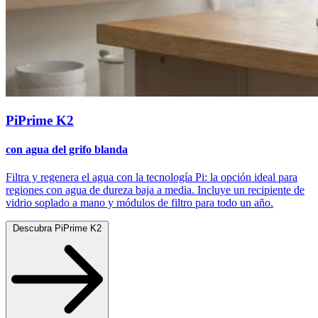
PiPrime K2
con agua del grifo blanda
Filtra y regenera el agua con la tecnología Pi: la opción ideal para
regiones con agua de dureza baja a media. Incluye un recipiente de
vidrio soplado a mano y módulos de filtro para todo un año.
Descubra PiPrime K2