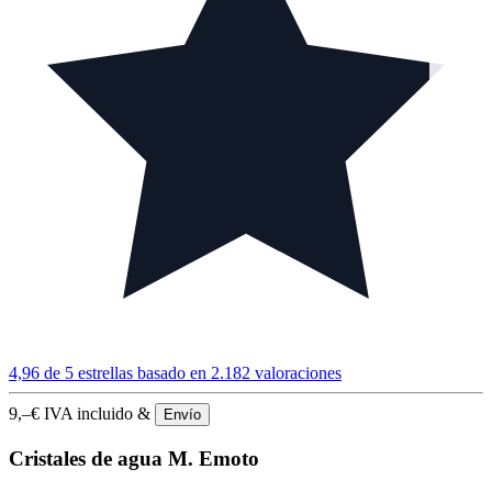
4,96 de 5 estrellas
basado en 2.182 valoraciones
9,–
€
IVA incluido &
Envío
Cristales de agua M. Emoto