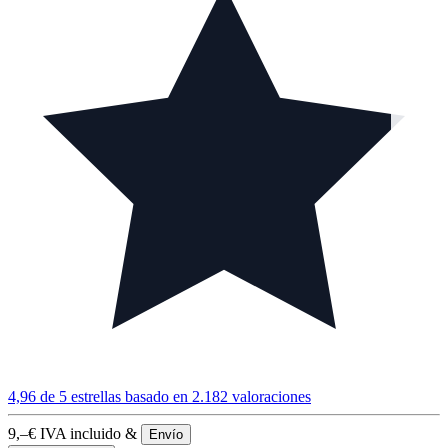
4,96 de 5 estrellas
basado en 2.182 valoraciones
9,–
€
IVA incluido &
Envío