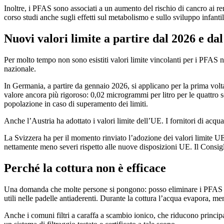
Inoltre, i PFAS sono associati a un aumento del rischio di cancro ai r
corso studi anche sugli effetti sul metabolismo e sullo sviluppo infantil
Nuovi valori limite a partire dal 2026 e da
Per molto tempo non sono esistiti valori limite vincolanti per i PFAS 
nazionale.
In Germania, a partire da gennaio 2026, si applicano per la prima volt
valore ancora più rigoroso: 0,02 microgrammi per litro per le quattro
popolazione in caso di superamento dei limiti.
Anche l’Austria ha adottato i valori limite dell’UE. I fornitori di acqua
La Svizzera ha per il momento rinviato l’adozione dei valori limite UE
nettamente meno severi rispetto alle nuove disposizioni UE. Il Consigl
Perché la cottura non è efficace
Una domanda che molte persone si pongono: posso eliminare i PFAS face
utili nelle padelle antiaderenti. Durante la cottura l’acqua evapora, 
Anche i comuni filtri a caraffa a scambio ionico, che riducono princip