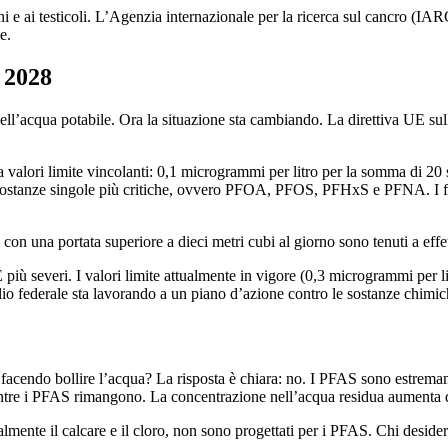
eni e ai testicoli. L’Agenzia internazionale per la ricerca sul cancro 
e.
l 2028
nell’acqua potabile. Ora la situazione sta cambiando. La direttiva UE sul
a valori limite vincolanti: 0,1 microgrammi per litro per la somma di 2
 sostanze singole più critiche, ovvero PFOA, PFOS, PFHxS e PFNA. I forn
 con una portata superiore a dieci metri cubi al giorno sono tenuti a effet
 più severi. I valori limite attualmente in vigore (0,3 microgrammi per 
io federale sta lavorando a un piano d’azione contro le sostanze chimich
ndo bollire l’acqua? La risposta è chiara: no. I PFAS sono estremament
mentre i PFAS rimangono. La concentrazione nell’acqua residua aumenta q
almente il calcare e il cloro, non sono progettati per i PFAS. Chi desi