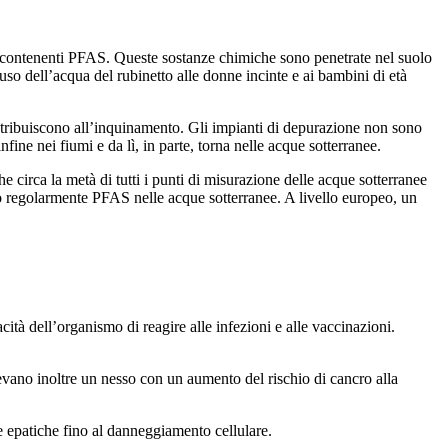
dio contenenti PFAS. Queste sostanze chimiche sono penetrate nel suolo
uso dell’acqua del rubinetto alle donne incinte e ai bambini di età
ontribuiscono all’inquinamento. Gli impianti di depurazione non sono
fine nei fiumi e da lì, in parte, torna nelle acque sotterranee.
irca la metà di tutti i punti di misurazione delle acque sotterranee
no regolarmente PFAS nelle acque sotterranee. A livello europeo, un
à dell’organismo di reagire alle infezioni e alle vaccinazioni.
levano inoltre un nesso con un aumento del rischio di cancro alla
e epatiche fino al danneggiamento cellulare.