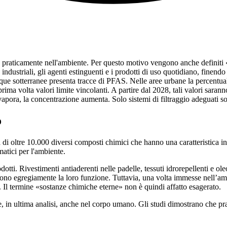
 praticamente nell'ambiente. Per questo motivo vengono anche definiti 
 industriali, gli agenti estinguenti e i prodotti di uso quotidiano, finen
acque sotterranee presenta tracce di PFAS. Nelle aree urbane la percentua
ma volta valori limite vincolanti. A partire dal 2028, tali valori saranno
apora, la concentrazione aumenta. Solo sistemi di filtraggio adeguati so
o
ta di oltre 10.000 diversi composti chimici che hanno una caratteristica
ematici per l'ambiente.
otti. Rivestimenti antiaderenti nelle padelle, tessuti idrorepellenti e o
lgono egregiamente la loro funzione. Tuttavia, una volta immesse nell’am
li. Il termine «sostanze chimiche eterne» non è quindi affatto esagerato.
e, in ultima analisi, anche nel corpo umano. Gli studi dimostrano che p