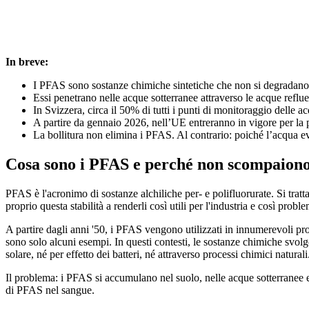
In breve:
I PFAS sono sostanze chimiche sintetiche che non si degradano
Essi penetrano nelle acque sotterranee attraverso le acque reflue
In Svizzera, circa il 50% di tutti i punti di monitoraggio delle 
A partire da gennaio 2026, nell’UE entreranno in vigore per la pri
La bollitura non elimina i PFAS. Al contrario: poiché l’acqua ev
Cosa sono i PFAS e perché non scompaion
PFAS è l'acronimo di sostanze alchiliche per- e polifluorurate. Si trat
proprio questa stabilità a renderli così utili per l'industria e così probl
A partire dagli anni '50, i PFAS vengono utilizzati in innumerevoli prod
sono solo alcuni esempi. In questi contesti, le sostanze chimiche svo
solare, né per effetto dei batteri, né attraverso processi chimici natura
Il problema: i PFAS si accumulano nel suolo, nelle acque sotterranee 
di PFAS nel sangue.