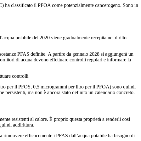
(IARC) ha classificato il PFOA come potenzialmente cancerogeno. Sono in
l’acqua potabile del 2020 viene gradualmente recepita nel diritto
0 sostanze PFAS definite. A partire da gennaio 2028 si aggiungerà un
itori di acqua devono effettuare controlli regolari e informare la
tuare controlli.
litro per il PFOS, 0,5 microgrammi per litro per il PFOA) sono quindi
e persistenti, ma non è ancora stato definito un calendario concreto.
e resistenti al calore. È proprio questa proprietà a renderli così
uindi addirittura.
dera rimuovere efficacemente i PFAS dall’acqua potabile ha bisogno di