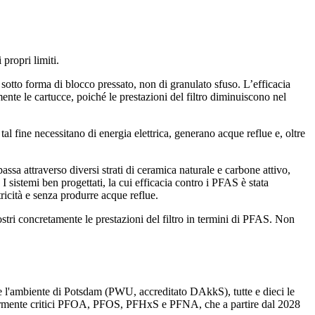
propri limiti.
 sotto forma di blocco pressato, non di granulato sfuso. L’efficacia
ente le cartucce, poiché le prestazioni del filtro diminuiscono nel
 fine necessitano di energia elettrica, generano acque reflue e, oltre
assa attraverso diversi strati di ceramica naturale e carbone attivo,
 sistemi ben progettati, la cui efficacia contro i PFAS è stata
tricità e senza produrre acque reflue.
ostri concretamente le prestazioni del filtro in termini di PFAS. Non
ua e l'ambiente di Potsdam (PWU, accreditato DAkkS), tutte e dieci le
ticolarmente critici PFOA, PFOS, PFHxS e PFNA, che a partire dal 2028