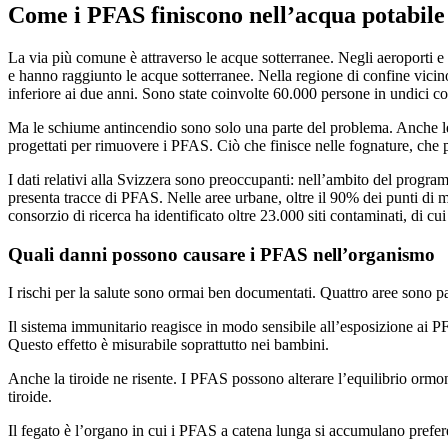
Come i PFAS finiscono nell’acqua potabile
La via più comune è attraverso le acque sotterranee. Negli aeroporti e
e hanno raggiunto le acque sotterranee. Nella regione di confine vicino
inferiore ai due anni. Sono state coinvolte 60.000 persone in undici c
Ma le schiume antincendio sono solo una parte del problema. Anche le 
progettati per rimuovere i PFAS. Ciò che finisce nelle fognature, che pro
I dati relativi alla Svizzera sono preoccupanti: nell’ambito del prog
presenta tracce di PFAS. Nelle aree urbane, oltre il 90% dei punti di 
consorzio di ricerca ha identificato oltre 23.000 siti contaminati, di cui
Quali danni possono causare i PFAS nell’organismo
I rischi per la salute sono ormai ben documentati. Quattro aree sono pa
Il sistema immunitario reagisce in modo sensibile all’esposizione ai 
Questo effetto è misurabile soprattutto nei bambini.
Anche la tiroide ne risente. I PFAS possono alterare l’equilibrio ormo
tiroide.
Il fegato è l’organo in cui i PFAS a catena lunga si accumulano prefer