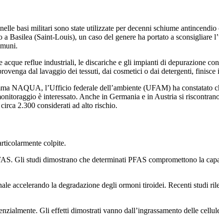
 nelle basi militari sono state utilizzate per decenni schiume antincen
 a Basilea (Saint-Louis), un caso del genere ha portato a sconsigliare l’
omuni.
acque reflue industriali, le discariche e gli impianti di depurazione c
venga dal lavaggio dei tessuti, dai cosmetici o dai detergenti, finisce in
ramma NAQUA, l’Ufficio federale dell’ambiente (UFAM) ha constatato che c
monitoraggio è interessato. Anche in Germania e in Austria si riscontra
 circa 2.300 considerati ad alto rischio.
rticolarmente colpite.
PFAS. Gli studi dimostrano che determinati PFAS compromettono la capacit
nale accelerando la degradazione degli ormoni tiroidei. Recenti studi ri
enzialmente. Gli effetti dimostrati vanno dall’ingrassamento delle cellul