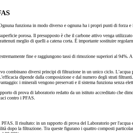
PFAS
 Ognuna funziona in modo diverso e ognuna ha i propri punti di forza e i 
superficie porosa. Il presupposto è che il carbone attivo venga utilizzato
ttenuti meglio di quelli a catena corta. È importante sostituire regolarm
tremamente fine e raggiungono tassi di rimozione superiori al 94%. A tal
ivo combinano diversi principi di filtrazione in un unico ciclo. L’acqua p
ficacia dipende dalla composizione e dal numero degli strati filtranti. I
 vantaggio: i minerali vengono preservati e il sistema funziona senza elet
pporto di prova di laboratorio redatto da un istituto accreditato che dim
icaci contro i PFAS.
r i PFAS. Il risultato: in un rapporto di prova del Laboratorio per l'acq
evabilità dopo la filtrazione. Tra queste figurano i quattro composti par