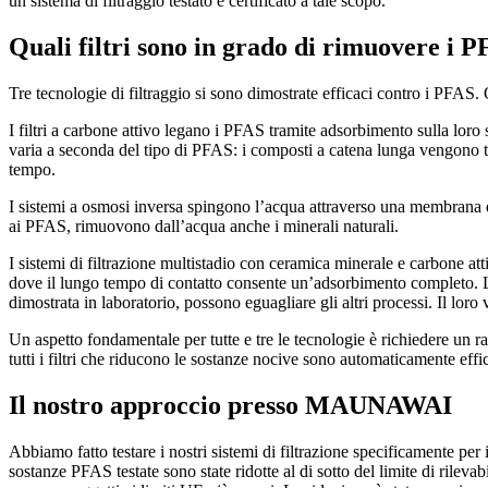
un sistema di filtraggio testato e certificato a tale scopo.
Quali filtri sono in grado di rimuovere i 
Tre tecnologie di filtraggio si sono dimostrate efficaci contro i PFAS.
I filtri a carbone attivo legano i PFAS tramite adsorbimento sulla loro 
varia a seconda del tipo di PFAS: i composti a catena lunga vengono tra
tempo.
I sistemi a osmosi inversa spingono l’acqua attraverso una membrana es
ai PFAS, rimuovono dall’acqua anche i minerali naturali.
I sistemi di filtrazione multistadio con ceramica minerale e carbone att
dove il lungo tempo di contatto consente un’adsorbimento completo. L'ef
dimostrata in laboratorio, possono eguagliare gli altri processi. Il loro
Un aspetto fondamentale per tutte e tre le tecnologie è richiedere un ra
tutti i filtri che riducono le sostanze nocive sono automaticamente eff
Il nostro approccio presso MAUNAWAI
Abbiamo fatto testare i nostri sistemi di filtrazione specificamente pe
sostanze PFAS testate sono state ridotte al di sotto del limite di ril