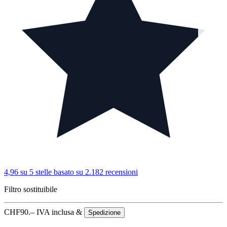
4,96 su 5 stelle
basato su 2.182 recensioni
Filtro sostituibile
CHF
90.–
IVA inclusa &
Spedizione