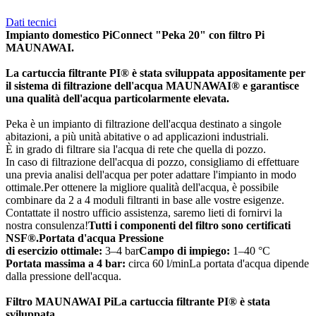
Dati tecnici
Impianto domestico PiConnect "Peka 20" con filtro Pi
MAUNAWAI.
La cartuccia filtrante PI® è stata sviluppata appositamente per
il sistema di filtrazione dell'acqua MAUNAWAI® e garantisce
una qualità dell'acqua particolarmente elevata.
Peka è un impianto di filtrazione dell'acqua destinato a singole
abitazioni, a più unità abitative o ad applicazioni industriali.
È in grado di filtrare sia l'acqua di rete che quella di pozzo.
In caso di filtrazione dell'acqua di pozzo, consigliamo di effettuare
una previa analisi dell'acqua per poter adattare l'impianto in modo
ottimale.Per ottenere la migliore qualità dell'acqua, è possibile
combinare da 2 a 4 moduli filtranti in base alle vostre esigenze.
Contattate il nostro ufficio assistenza, saremo lieti di fornirvi la
nostra consulenza!
Tutti i componenti del filtro sono certificati
NSF®.
Portata d'acqua Pressione
di esercizio ottimale:
3–4 bar
Campo di impiego:
1–40 °C
Portata massima a 4 bar:
circa 60 l/minLa portata d'acqua dipende
dalla pressione dell'acqua.
Filtro MAUNAWAI Pi
La cartuccia filtrante PI® è stata
sviluppata