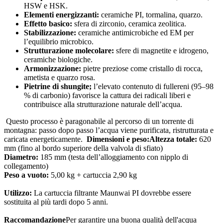
HSW e HSK.
Elementi energizzanti:
ceramiche PI, tormalina, quarzo.
Effetto basico:
sfera di zirconio, ceramica zeolitica.
Stabilizzazione:
ceramiche antimicrobiche ed EM per
l’equilibrio microbico.
Strutturazione molecolare:
sfere di magnetite e idrogeno,
ceramiche biologiche.
Armonizzazione:
pietre preziose come cristallo di rocca,
ametista e quarzo rosa.
Pietrine di shungite;
l’elevato contenuto di fullereni (95–98
% di carbonio) favorisce la cattura dei radicali liberi e
contribuisce alla strutturazione naturale dell’acqua.
Questo processo è paragonabile al percorso di un torrente di
montagna: passo dopo passo l’acqua viene purificata, ristrutturata e
caricata energeticamente.
Dimensioni e peso:
Altezza totale:
620
mm (fino al bordo superiore della valvola di sfiato)
Diametro:
185 mm (testa dell’alloggiamento con nipplo di
collegamento)
Peso a vuoto:
5,00 kg + cartuccia 2,90 kg
Utilizzo:
La cartuccia filtrante Maunwai PI dovrebbe essere
sostituita al più tardi dopo 5 anni.
Raccomandazione
Per garantire una buona qualità dell'acqua