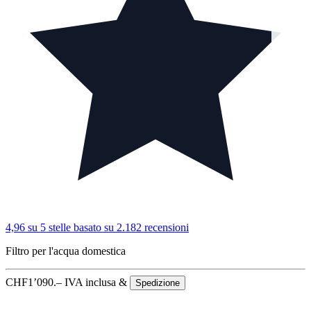
4,96 su 5 stelle
basato su 2.182 recensioni
Filtro per l'acqua domestica
CHF
1’090.–
IVA inclusa &
Spedizione