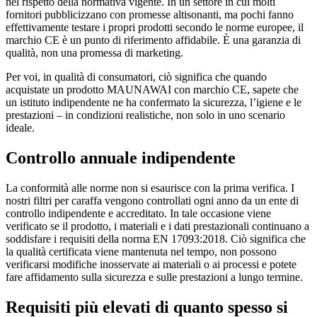
nel rispetto della normativa vigente. In un settore in cui molti
fornitori pubblicizzano con promesse altisonanti, ma pochi fanno
effettivamente testare i propri prodotti secondo le norme europee, il
marchio CE è un punto di riferimento affidabile. È una garanzia di
qualità, non una promessa di marketing.
Per voi, in qualità di consumatori, ciò significa che quando
acquistate un prodotto MAUNAWAI con marchio CE, sapete che
un istituto indipendente ne ha confermato la sicurezza, l’igiene e le
prestazioni – in condizioni realistiche, non solo in uno scenario
ideale.
Controllo annuale indipendente
La conformità alle norme non si esaurisce con la prima verifica. I
nostri filtri per caraffa vengono controllati ogni anno da un ente di
controllo indipendente e accreditato. In tale occasione viene
verificato se il prodotto, i materiali e i dati prestazionali continuano a
soddisfare i requisiti della norma EN 17093:2018. Ciò significa che
la qualità certificata viene mantenuta nel tempo, non possono
verificarsi modifiche inosservate ai materiali o ai processi e potete
fare affidamento sulla sicurezza e sulle prestazioni a lungo termine.
Requisiti più elevati di quanto spesso si