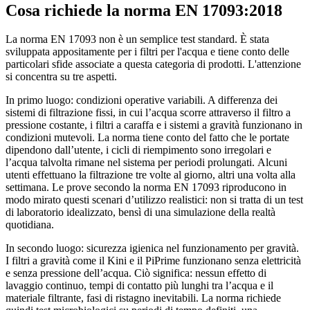
Cosa richiede la norma EN 17093:2018
La norma EN 17093 non è un semplice test standard. È stata
sviluppata appositamente per i filtri per l'acqua e tiene conto delle
particolari sfide associate a questa categoria di prodotti. L'attenzione
si concentra su tre aspetti.
In primo luogo: condizioni operative variabili. A differenza dei
sistemi di filtrazione fissi, in cui l’acqua scorre attraverso il filtro a
pressione costante, i filtri a caraffa e i sistemi a gravità funzionano in
condizioni mutevoli. La norma tiene conto del fatto che le portate
dipendono dall’utente, i cicli di riempimento sono irregolari e
l’acqua talvolta rimane nel sistema per periodi prolungati. Alcuni
utenti effettuano la filtrazione tre volte al giorno, altri una volta alla
settimana. Le prove secondo la norma EN 17093 riproducono in
modo mirato questi scenari d’utilizzo realistici: non si tratta di un test
di laboratorio idealizzato, bensì di una simulazione della realtà
quotidiana.
In secondo luogo: sicurezza igienica nel funzionamento per gravità.
I filtri a gravità come il Kini e il PiPrime funzionano senza elettricità
e senza pressione dell’acqua. Ciò significa: nessun effetto di
lavaggio continuo, tempi di contatto più lunghi tra l’acqua e il
materiale filtrante, fasi di ristagno inevitabili. La norma richiede