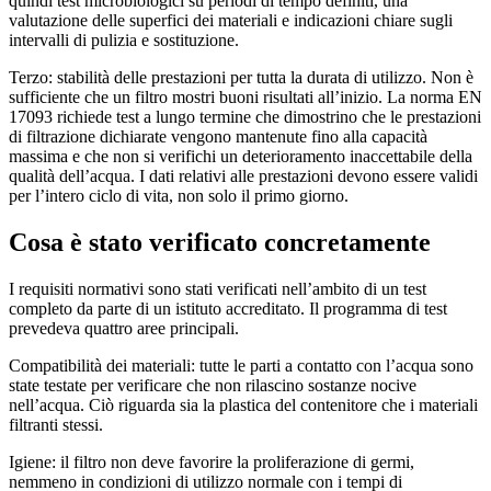
quindi test microbiologici su periodi di tempo definiti, una
valutazione delle superfici dei materiali e indicazioni chiare sugli
intervalli di pulizia e sostituzione.
Terzo: stabilità delle prestazioni per tutta la durata di utilizzo. Non è
sufficiente che un filtro mostri buoni risultati all’inizio. La norma EN
17093 richiede test a lungo termine che dimostrino che le prestazioni
di filtrazione dichiarate vengono mantenute fino alla capacità
massima e che non si verifichi un deterioramento inaccettabile della
qualità dell’acqua. I dati relativi alle prestazioni devono essere validi
per l’intero ciclo di vita, non solo il primo giorno.
Cosa è stato verificato concretamente
I requisiti normativi sono stati verificati nell’ambito di un test
completo da parte di un istituto accreditato. Il programma di test
prevedeva quattro aree principali.
Compatibilità dei materiali: tutte le parti a contatto con l’acqua sono
state testate per verificare che non rilascino sostanze nocive
nell’acqua. Ciò riguarda sia la plastica del contenitore che i materiali
filtranti stessi.
Igiene: il filtro non deve favorire la proliferazione di germi,
nemmeno in condizioni di utilizzo normale con i tempi di