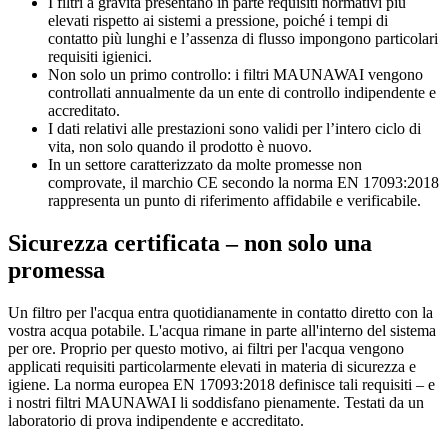
I filtri a gravità presentano in parte requisiti normativi più
elevati rispetto ai sistemi a pressione, poiché i tempi di
contatto più lunghi e l’assenza di flusso impongono particolari
requisiti igienici.
Non solo un primo controllo: i filtri MAUNAWAI vengono
controllati annualmente da un ente di controllo indipendente e
accreditato.
I dati relativi alle prestazioni sono validi per l’intero ciclo di
vita, non solo quando il prodotto è nuovo.
In un settore caratterizzato da molte promesse non
comprovate, il marchio CE secondo la norma EN 17093:2018
rappresenta un punto di riferimento affidabile e verificabile.
Sicurezza certificata – non solo una
promessa
Un filtro per l'acqua entra quotidianamente in contatto diretto con la
vostra acqua potabile. L'acqua rimane in parte all'interno del sistema
per ore. Proprio per questo motivo, ai filtri per l'acqua vengono
applicati requisiti particolarmente elevati in materia di sicurezza e
igiene. La norma europea EN 17093:2018 definisce tali requisiti – e
i nostri filtri MAUNAWAI li soddisfano pienamente. Testati da un
laboratorio di prova indipendente e accreditato.