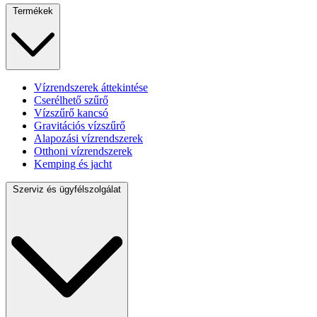
Termékek
Vízrendszerek áttekintése
Cserélhető szűrő
Vízszűrő kancsó
Gravitációs vízszűrő
Alapozási vízrendszerek
Otthoni vízrendszerek
Kemping és jacht
Szerviz és ügyfélszolgálat