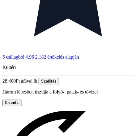
5 csillagból 4,96
2.182 értékelés alapján
Kültéri
28 400
Ft
áfával &
Szállítás
Három lépésben tisztítja a folyó-, patak- és tóvizet
Kosárba