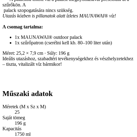
szűrőkön. A
palack szopogatására nincs szükség.
Utazás közben is pillanatok alatt ízletes MAUNAWAI® víz!
A csomag tartalma:
1x MAUNAWAI® outdoor palack
1x szűrőpatron (cserélni kell kb. 80–100 liter után)
Méret: 25,2 × 7,9 cm · Súly: 196 g
Ideális utazáshoz, szabadtéri tevékenységekhez és vészhelyzetekhez
– tiszta, vitalizált víz bármikor!
Műszaki adatok
Méretek (M x Sz x M)
25
Saját tömeg
196 g
Kapacitás
1750 ml