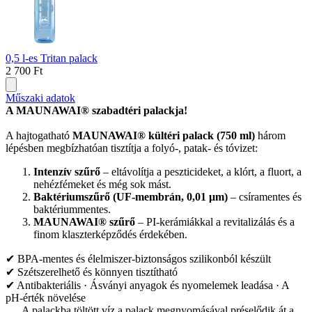
0,5 l-es Tritan palack
2 700 Ft
Műszaki adatok
A MAUNAWAI® szabadtéri palackja!
A hajtogatható
MAUNAWAI® kültéri palack (750 ml)
három
lépésben megbízhatóan tisztítja a folyó-, patak- és tóvizet:
Intenzív szűrő
– eltávolítja a peszticideket, a klórt, a fluort, a
nehézfémeket és még sok mást.
Baktériumszűrő (UF-membrán, 0,01 μm)
– csíramentes és
baktériummentes.
MAUNAWAI® szűrő
– PI-kerámiákkal a revitalizálás és a
finom klaszterképződés érdekében.
✔ BPA-mentes és élelmiszer-biztonságos szilikonból készült
✔ Szétszerelhető és könnyen tisztítható
✔ Antibakteriális · Ásványi anyagok és nyomelemek leadása · A
pH-érték növelése
A palackba töltött víz a palack megnyomásával préselődik át a