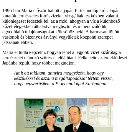
1996-ban Maria először hallott a japán Pi-technológiáról. Japán
kutatók természetes forrásvizeket vizsgáltak, és közben valami
különlegeset fedeztek fel: az a mód, ahogyan a víz a különböző
kőzetrétegekben áthaladva megtisztul és mineralizálódik,
egyedülálló tulajdonságokat kölcsönöz neki. A hármasan töltött
vasionok és bizonyos ásványi vegyületek központi szerepet
játszanak ebben.
Maria el tudta képzelni, hogyan lehet a legjobb vizet kizárólag a
természetet utánozó szűréssel előállítani. Felkeltette az érdeklődését.
Japánba repült, hogy többet megtudjon.
Amit ott találtam, annyira meggyőzött, hogy egy
készülékkel és azzal a megállapodással tértem vissza,
hogy népszerűsítem a Pi-technológiát Európában.