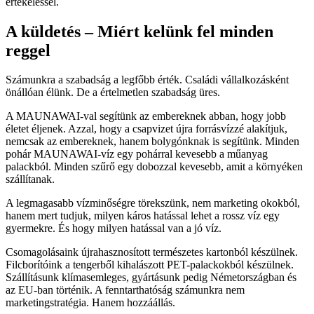
értékeléssel.
A küldetés – Miért kelünk fel minden
reggel
Számunkra a szabadság a legfőbb érték. Családi vállalkozásként
önállóan élünk. De a értelmetlen szabadság üres.
A MAUNAWAI-val segítünk az embereknek abban, hogy jobb
életet éljenek. Azzal, hogy a csapvizet újra forrásvízzé alakítjuk,
nemcsak az embereknek, hanem bolygónknak is segítünk. Minden
pohár MAUNAWAI-víz egy pohárral kevesebb a műanyag
palackból. Minden szűrő egy dobozzal kevesebb, amit a környéken
szállítanak.
A legmagasabb vízminőségre törekszünk, nem marketing okokból,
hanem mert tudjuk, milyen káros hatással lehet a rossz víz egy
gyermekre. És hogy milyen hatással van a jó víz.
Csomagolásaink újrahasznosított természetes kartonból készülnek.
Filcborítóink a tengerből kihalászott PET-palackokból készülnek.
Szállításunk klímasemleges, gyártásunk pedig Németországban és
az EU-ban történik. A fenntarthatóság számunkra nem
marketingstratégia. Hanem hozzáállás.