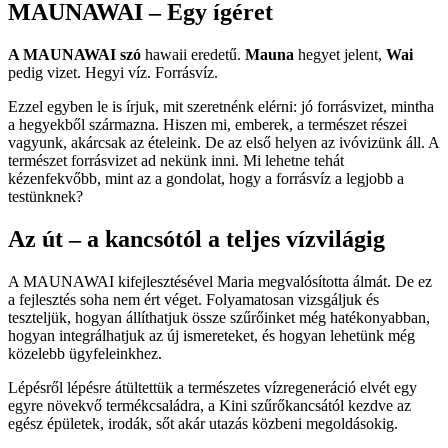
MAUNAWAI – Egy ígéret
A MAUNAWAI szó
hawaii eredetű.
Mauna
hegyet jelent,
Wai
pedig vizet. Hegyi víz. Forrásvíz.
Ezzel egyben le is írjuk, mit szeretnénk elérni: jó forrásvizet, mintha
a hegyekből származna. Hiszen mi, emberek, a természet részei
vagyunk, akárcsak az ételeink. De az első helyen az ivóvizünk áll. A
természet forrásvizet ad nekünk inni. Mi lehetne tehát
kézenfekvőbb, mint az a gondolat, hogy a forrásvíz a legjobb a
testünknek?
Az út – a kancsótól a teljes vízvilágig
A MAUNAWAI kifejlesztésével Maria megvalósította álmát. De ez
a fejlesztés soha nem ért véget. Folyamatosan vizsgáljuk és
teszteljük, hogyan állíthatjuk össze szűrőinket még hatékonyabban,
hogyan integrálhatjuk az új ismereteket, és hogyan lehetünk még
közelebb ügyfeleinkhez.
Lépésről lépésre átültettük a természetes vízregeneráció elvét egy
egyre növekvő termékcsaládra, a Kini szűrőkancsától kezdve az
egész épületek, irodák, sőt akár utazás közbeni megoldásokig.