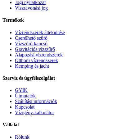
Jogi nyilatkozat
Visszavonási jog
Termékek
Vízrendszerek áttekintése
Cserélhető szűrő
Vízszűrő kancsó
Gravitációs vízszűrő
Alapozási vízrendszerek
Otthoni vízrendszerek
Kemping és jacht
Szerviz és ügyfélszolgálat
GYIK
Útmutatók
Szállítási információk
Kapcsolat
Vízigény-kalkulátor
Vállalat
Rólunk