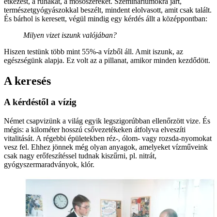
étkezést, a ruhákat, a mosószereket. Szemináriumokra járt,
természetgyógyászokkal beszélt, mindent elolvasott, amit csak talált.
És bárhol is keresett, végül mindig egy kérdés állt a középpontban:
Milyen vizet iszunk valójában?
Hiszen testünk több mint 55%-a vízből áll. Amit iszunk, az
egészségünk alapja. Ez volt az a pillanat, amikor minden kezdődött.
A keresés
A kérdéstől a vízig
Német csapvizünk a világ egyik legszigorúbban ellenőrzött vize. És
mégis: a kilométer hosszú csővezetékeken átfolyva elveszíti
vitalitását. A régebbi épületekben réz-, ólom- vagy rozsda-nyomokat
vesz fel. Ehhez jönnek még olyan anyagok, amelyeket vízműveink
csak nagy erőfeszítéssel tudnak kiszűrni, pl. nitrát,
gyógyszermaradványok, klór.