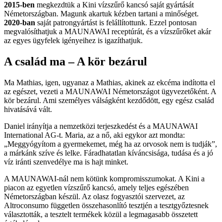
2015-ben
megkezdtük a Kini vízszűrő kancsó saját gyártását
Németországban. Magunk akartuk kézben tartani a minőséget.
2020-ban
saját patrongyártást is felállítottunk. Ezzel pontosan
megvalósíthatjuk a MAUNAWAI receptúrát, és a vízszűrőket akár
az egyes ügyfelek igényeihez is igazíthatjuk.
A család ma – A kör bezárul
Ma Mathias, igen, ugyanaz a Mathias, akinek az ekcéma indította el
az egészet, vezeti a MAUNAWAI Németországot ügyvezetőként. A
kör bezárul. Ami személyes válságként kezdődött, egy egész család
hivatásává vált.
Daniel irányítja a nemzetközi terjeszkedést és a MAUNAWAI
International AG-t. Maria, az a nő, aki egykor azt mondta:
„Meggyógyítom a gyermekemet, még ha az orvosok nem is tudják”,
a márkánk szíve és lelke. Fáradhatatlan kíváncsisága, tudása és a jó
víz iránti szenvedélye ma is hajt minket.
A MAUNAWAI-nál nem kötünk kompromisszumokat. A Kini a
piacon az egyetlen vízszűrő kancsó, amely teljes egészében
Németországban készül. Az olasz fogyasztói szervezet, az
Altroconsumo független összehasonlító tesztjén a tesztgyőztesnek
választották, a tesztelt termékek közül a legmagasabb összetett