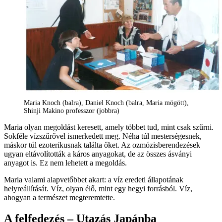
Maria Knoch (balra), Daniel Knoch (balra, Maria mögött),
Shinji Makino professzor (jobbra)
Maria olyan megoldást keresett, amely többet tud, mint csak szűrni.
Sokféle vízszűrővel ismerkedett meg. Néha túl mesterségesnek,
máskor túl ezoterikusnak találta őket. Az ozmózisberendezések
ugyan eltávolították a káros anyagokat, de az összes ásványi
anyagot is. Ez nem lehetett a megoldás.
Maria valami alapvetőbbet akart: a víz eredeti állapotának
helyreállítását. Víz, olyan élő, mint egy hegyi forrásból. Víz,
ahogyan a természet megteremtette.
A felfedezés – Utazás Japánba