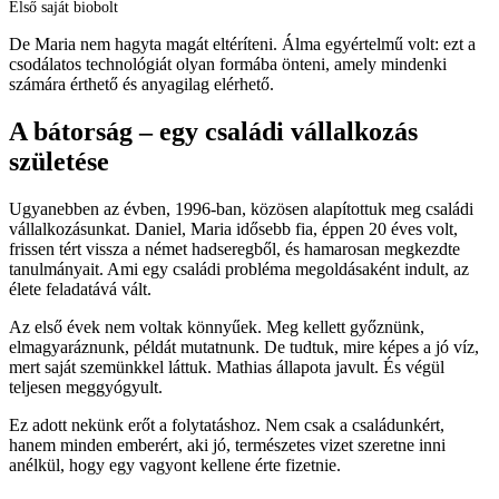
Első saját biobolt
De Maria nem hagyta magát eltéríteni. Álma egyértelmű volt: ezt a
csodálatos technológiát olyan formába önteni, amely mindenki
számára érthető és anyagilag elérhető.
A bátorság – egy családi vállalkozás
születése
Ugyanebben az évben, 1996-ban, közösen alapítottuk meg családi
vállalkozásunkat. Daniel, Maria idősebb fia, éppen 20 éves volt,
frissen tért vissza a német hadseregből, és hamarosan megkezdte
tanulmányait. Ami egy családi probléma megoldásaként indult, az
élete feladatává vált.
Az első évek nem voltak könnyűek. Meg kellett győznünk,
elmagyaráznunk, példát mutatnunk. De tudtuk, mire képes a jó víz,
mert saját szemünkkel láttuk. Mathias állapota javult. És végül
teljesen meggyógyult.
Ez adott nekünk erőt a folytatáshoz. Nem csak a családunkért,
hanem minden emberért, aki jó, természetes vizet szeretne inni
anélkül, hogy egy vagyont kellene érte fizetnie.