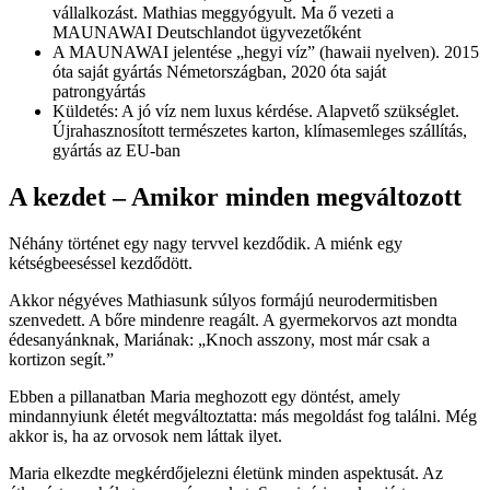
vállalkozást. Mathias meggyógyult. Ma ő vezeti a
MAUNAWAI Deutschlandot ügyvezetőként
A MAUNAWAI jelentése „hegyi víz” (hawaii nyelven). 2015
óta saját gyártás Németországban, 2020 óta saját
patrongyártás
Küldetés: A jó víz nem luxus kérdése. Alapvető szükséglet.
Újrahasznosított természetes karton, klímasemleges szállítás,
gyártás az EU-ban
A kezdet – Amikor minden megváltozott
Néhány történet egy nagy tervvel kezdődik. A miénk egy
kétségbeeséssel kezdődött.
Akkor négyéves Mathiasunk súlyos formájú neurodermitisben
szenvedett. A bőre mindenre reagált. A gyermekorvos azt mondta
édesanyánknak, Mariának: „Knoch asszony, most már csak a
kortizon segít.”
Ebben a pillanatban Maria meghozott egy döntést, amely
mindannyiunk életét megváltoztatta: más megoldást fog találni. Még
akkor is, ha az orvosok nem láttak ilyet.
Maria elkezdte megkérdőjelezni életünk minden aspektusát. Az