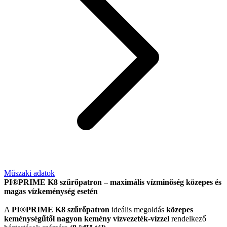
Műszaki adatok
PI®PRIME K8 szűrőpatron – maximális vízminőség közepes és
magas vízkeménység esetén
A
PI®PRIME K8 szűrőpatron
ideális megoldás
közepes
keménységűtől nagyon kemény vízvezeték-vízzel
rendelkező