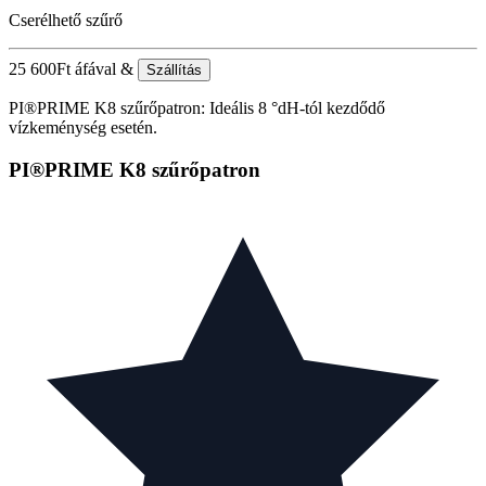
Cserélhető szűrő
25 600
Ft
áfával &
Szállítás
PI®PRIME K8 szűrőpatron: Ideális 8 °dH-tól kezdődő
vízkeménység esetén.
PI®PRIME K8 szűrőpatron