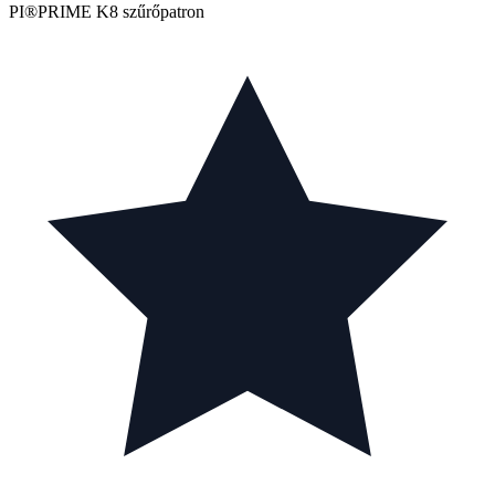
PI®PRIME K8 szűrőpatron