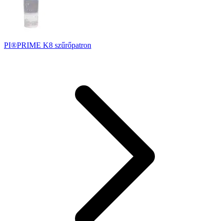
PI®PRIME K8 szűrőpatron