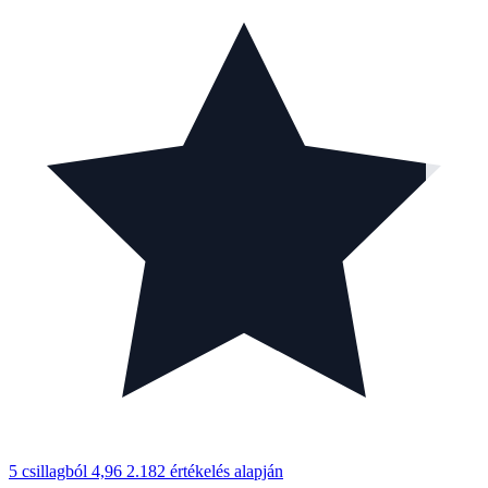
5 csillagból 4,96
2.182 értékelés alapján