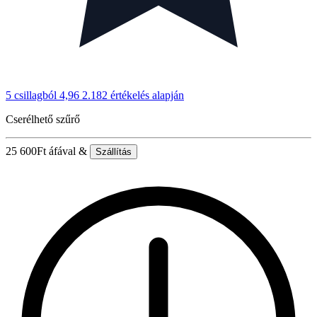
5 csillagból 4,96
2.182 értékelés alapján
Cserélhető szűrő
25 600
Ft
áfával &
Szállítás