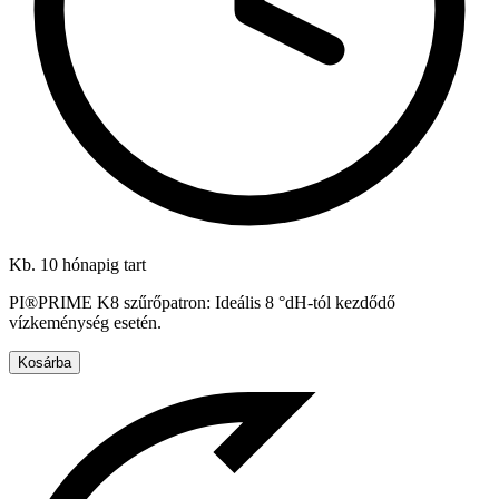
Kb. 10 hónapig tart
PI®PRIME K8 szűrőpatron: Ideális 8 °dH-tól kezdődő
vízkeménység esetén.
Kosárba