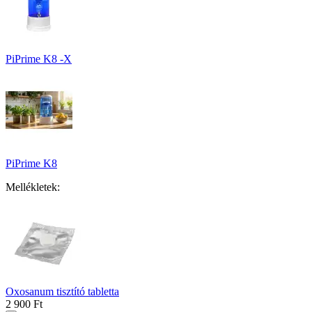
PiPrime K8 -X
PiPrime K8
Mellékletek:
Oxosanum tisztító tabletta
2 900 Ft