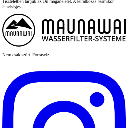
Tiszteletben tartjuk az Ön magánéletét. A leiratkozás bármikor
lehetséges.
Nem csak szűrt. Forrásvíz.