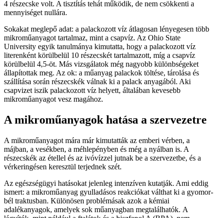
4 részecske volt. A tisztítás tehát működik, de nem csökkenti a
mennyiséget nullára.
Sokakat meglepő adat: a palackozott víz átlagosan lényegesen több
mikroműanyagot tartalmaz, mint a csapvíz. Az Ohio State
University egyik tanulmánya kimutatta, hogy a palackozott víz
literenként körülbelül 10 részecskét tartalmazott, míg a csapvíz
körülbelül 4,5-öt. Más vizsgálatok még nagyobb különbségeket
állapítottak meg. Az ok: a műanyag palackok töltése, tárolása és
szállítása során részecskék válnak ki a palack anyagából. Aki
csapvizet iszik palackozott víz helyett, általában kevesebb
mikroműanyagot vesz magához.
A mikroműanyagok hatása a szervezetre
A mikroműanyagot mára már kimutatták az emberi vérben, a
májban, a vesékben, a méhlepényben és még a nyálban is. A
részecskék az étellel és az ivóvízzel jutnak be a szervezetbe, és a
vérkeringésen keresztül terjednek szét.
Az egészségügyi hatásokat jelenleg intenzíven kutatják. Ami eddig
ismert: a mikroműanyag gyulladásos reakciókat válthat ki a gyomor-
bél traktusban. Különösen problémásak azok a kémiai
adalékanyagok, amelyek sok műanyagban megtalálhatók. A