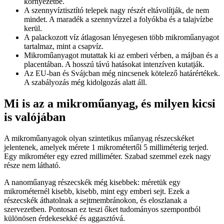
környezetbe.
A szennyvíztisztító telepek nagy részét eltávolítják, de nem
mindet. A maradék a szennyvízzel a folyókba és a talajvízbe
kerül.
A palackozott víz átlagosan lényegesen több mikroműanyagot
tartalmaz, mint a csapvíz.
Mikroműanyagot mutattak ki az emberi vérben, a májban és a
placentában. A hosszú távú hatásokat intenzíven kutatják.
Az EU-ban és Svájcban még nincsenek kötelező határértékek.
A szabályozás még kidolgozás alatt áll.
Mi is az a mikroműanyag, és milyen kicsi
is valójában
A mikroműanyagok olyan szintetikus műanyag részecskéket
jelentenek, amelyek mérete 1 mikrométertől 5 milliméterig terjed.
Egy mikrométer egy ezred milliméter. Szabad szemmel ezek nagy
része nem látható.
A nanoműanyag részecskék még kisebbek: méretük egy
mikrométernél kisebb, kisebb, mint egy emberi sejt. Ezek a
részecskék áthatolnak a sejtmembránokon, és eloszlanak a
szervezetben. Pontosan ez teszi őket tudományos szempontból
különösen érdekesekké és aggasztóvá.