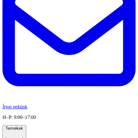
Írjon nekünk
H–P: 9:00–17:00
Termékek