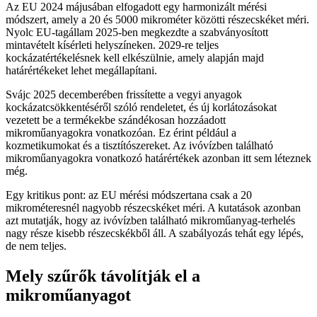
Az EU 2024 májusában elfogadott egy harmonizált mérési
módszert, amely a 20 és 5000 mikrométer közötti részecskéket méri.
Nyolc EU-tagállam 2025-ben megkezdte a szabványosított
mintavételt kísérleti helyszíneken. 2029-re teljes
kockázatértékelésnek kell elkészülnie, amely alapján majd
határértékeket lehet megállapítani.
Svájc 2025 decemberében frissítette a vegyi anyagok
kockázatcsökkentéséről szóló rendeletet, és új korlátozásokat
vezetett be a termékekbe szándékosan hozzáadott
mikroműanyagokra vonatkozóan. Ez érint például a
kozmetikumokat és a tisztítószereket. Az ivóvízben található
mikroműanyagokra vonatkozó határértékek azonban itt sem léteznek
még.
Egy kritikus pont: az EU mérési módszertana csak a 20
mikrométeresnél nagyobb részecskéket méri. A kutatások azonban
azt mutatják, hogy az ivóvízben található mikroműanyag-terhelés
nagy része kisebb részecskékből áll. A szabályozás tehát egy lépés,
de nem teljes.
Mely szűrők távolítják el a
mikroműanyagot