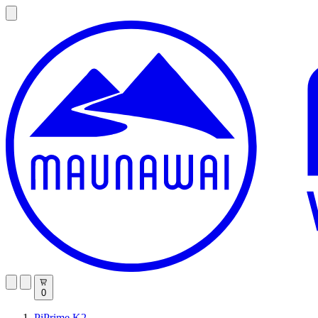
0
PiPrime K2