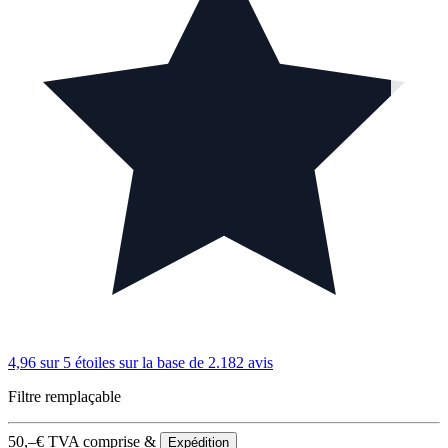
4,96 sur 5 étoiles
sur la base de 2.182 avis
Filtre remplaçable
50,–
€
TVA comprise &
Expédition