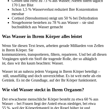
Gehirn und Herz zu 73 % aus Wasser; Nieren filtern täglich
170 Liter Blut
Schon 1,5 % Wasserverlust reduziert Ihre Konzentration
messbar
Cortisol (Stresshormon) steigt um 50 % bei Dehydration
Neugeborene bestehen zu 78 % aus Wasser – sie sind
buchstäblich aus Wasser gemacht
Was Wasser in Ihrem Körper alles leistet
Wenn Sie diesen Text lesen, arbeiten gerade Milliarden von Zellen
in Ihrem Körper. Sie
kommunizieren, transportieren, filtern, reparieren. Und bei all diesen
Vorgängen spielt ein Stoff die tragende Rolle, der so alltäglich
ist, dass wir ihn kaum beachten: Wasser.
Wasser ist an nahezu jedem Vorgang in Ihrem Körper beteiligt –
still, unauffällig und doch unverzichtbar. Es ist weit mehr als ein
Getränk. Es ist die Grundlage, auf der Ihr Körper funktioniert.
Wie viel Wasser steckt in Ihren Organen?
Der erwachsene menschliche Körper besteht zu etwa 60 % aus
Wasser – bei Frauen liegt der Anteil etwas niedriger, bei etwa
55 %, weil der Körperfettanteil in der Regel höher ist und