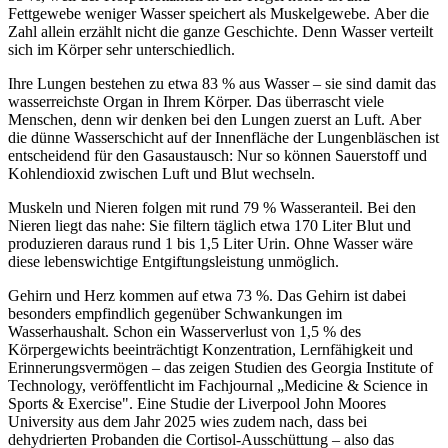
Fettgewebe weniger Wasser speichert als Muskelgewebe. Aber die
Zahl allein erzählt nicht die ganze Geschichte. Denn Wasser verteilt
sich im Körper sehr unterschiedlich.
Ihre Lungen bestehen zu etwa 83 % aus Wasser – sie sind damit das
wasserreichste Organ in Ihrem Körper. Das überrascht viele
Menschen, denn wir denken bei den Lungen zuerst an Luft. Aber
die dünne Wasserschicht auf der Innenfläche der Lungenbläschen ist
entscheidend für den Gasaustausch: Nur so können Sauerstoff und
Kohlendioxid zwischen Luft und Blut wechseln.
Muskeln und Nieren folgen mit rund 79 % Wasseranteil. Bei den
Nieren liegt das nahe: Sie filtern täglich etwa 170 Liter Blut und
produzieren daraus rund 1 bis 1,5 Liter Urin. Ohne Wasser wäre
diese lebenswichtige Entgiftungsleistung unmöglich.
Gehirn und Herz kommen auf etwa 73 %. Das Gehirn ist dabei
besonders empfindlich gegenüber Schwankungen im
Wasserhaushalt. Schon ein Wasserverlust von 1,5 % des
Körpergewichts beeinträchtigt Konzentration, Lernfähigkeit und
Erinnerungsvermögen – das zeigen Studien des Georgia Institute of
Technology, veröffentlicht im Fachjournal „Medicine & Science in
Sports & Exercise". Eine Studie der Liverpool John Moores
University aus dem Jahr 2025 wies zudem nach, dass bei
dehydrierten Probanden die Cortisol-Ausschüttung – also das