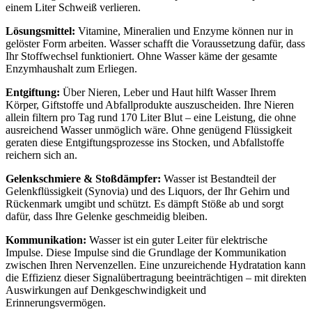
einem Liter Schweiß verlieren.
Lösungsmittel:
Vitamine, Mineralien und Enzyme können nur in
gelöster Form arbeiten. Wasser schafft die Voraussetzung dafür, dass
Ihr Stoffwechsel funktioniert. Ohne Wasser käme der gesamte
Enzymhaushalt zum Erliegen.
Entgiftung:
Über Nieren, Leber und Haut hilft Wasser Ihrem
Körper, Giftstoffe und Abfallprodukte auszuscheiden. Ihre Nieren
allein filtern pro Tag rund 170 Liter Blut – eine Leistung, die ohne
ausreichend Wasser unmöglich wäre. Ohne genügend Flüssigkeit
geraten diese Entgiftungsprozesse ins Stocken, und Abfallstoffe
reichern sich an.
Gelenkschmiere & Stoßdämpfer:
Wasser ist Bestandteil der
Gelenkflüssigkeit (Synovia) und des Liquors, der Ihr Gehirn und
Rückenmark umgibt und schützt. Es dämpft Stöße ab und sorgt
dafür, dass Ihre Gelenke geschmeidig bleiben.
Kommunikation:
Wasser ist ein guter Leiter für elektrische
Impulse. Diese Impulse sind die Grundlage der Kommunikation
zwischen Ihren Nervenzellen. Eine unzureichende Hydratation kann
die Effizienz dieser Signalübertragung beeinträchtigen – mit direkten
Auswirkungen auf Denkgeschwindigkeit und
Erinnerungsvermögen.