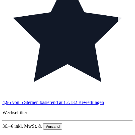
4,96 von 5 Sternen
basierend auf 2.182 Bewertungen
Wechselfilter
36,–
€
inkl. MwSt. &
Versand