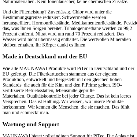
Naturmaterialien. Kein Ionentauscher, keine chemischen Zusätze.
Und die Filterleistung? Zuverlässig. Chlor wird unter die
Bestimmungsgrenze reduziert. Schwermetalle werden
herausgefiltert. Hormonrückstände, Medikamentenrückstände, Pestizid
das, was Ihnen Sorgen bereitet. Trihalogenmethane werden zu 99,2
Prozent entfernt. Nitrat wird um rund 70 Prozent reduziert. Das
Wasser wird nicht übermässig enthärtet. Die wertvollen Mineralien
bleiben erhalten. Ihr Körper dankt es Ihnen.
Made in Deutschland und der EU
Wie alle MAUNAWAI Produkte wird PiTec in Deutschland und der
EU gefertigt. Die Filterkartuschen stammen aus der eigenen
Produktion, entwickelt und hergestellt mit den gleichen hohen
Standards, die auch für die Kini und den PiPrime gelten. ISO-
zertifizierte Betriebsstätten, lebensmittelgeprüfte
Materialien, Qualitätskontrolle bei jeder Charge. Das ist kein leeres
Versprechen. Das ist Haltung. Wir wissen, wo unsere Produkte
herkommen. Wir kennen die Menschen, die sie machen. Das fühlt
man und schmeckt man.
Wartung und Support
MAUNAWAI bietet vollständigen Support für PiTec. Die Anlage ist