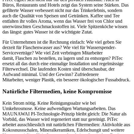
Büros, Restaurants und Hotels zeigt das System seine Stärken. Das
gefilterte Wasser verbessert nicht nur das Trinkerlebnis, sondern
auch die Qualität von Speisen und Getränken. Kaffee und Tee
entfalten ihr volles Aroma, wenn das Wasser frei von Chlor und
unerwünschten Geschmacksstoffen ist. Viele Spitzenköche wissen
das längst: gutes Wasser ist die wichtigste Zutat.
Für Unternehmen ist die Rechnung einfach: Wie viel geben Sie
derzeit für Flaschenwasser aus? Wie viel für Wasserspender-
Serviceverträge? Wie viel Zeit verbringen Mitarbeiter
damit, Flaschen zu bestellen, zu lagern und zu entsorgen? PiTec
ersetzt all das durch eine einmalige Installation und regelmässige
Filterwechsel. Die laufenden Kosten sind überschaubar, der
Aufwand minimal. Und der Gewinn? Zufriedenere
Mitarbeiter, weniger Plastik, ein besserer ökologischer Fussabdruck.
Natürliche Filtermedien, keine Kompromisse
Kein Strom nötig. Keine Reinigungssalze wie bei
Umkehrosmose. Keine aufwendigen Wartungsarbeiten. Das
MAUNAWAI PI-Technologie-Prinzip bleibt gleich: Die Natur als
Vorbild, das Wasser wird regeneriert statt nur gereinigt. PiTec
arbeitet ausschliesslich mit natürlichen Filtermedien: Aktivkohle aus
Kokosnussschalen, Mineralkeramiken, Edelschungit und weitere