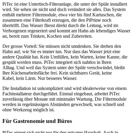
PiTec ist eine Untertisch-Filteranlage, die unter der Spüle installiert
wird. Sie sehen sie nicht und doch verändert sie alles. Das System
enthält mehrere Filtermodule, etwa vier bis fünf Kartuschen, die
zusammen eine Filterkraft erzeugen, die den PiPrime noch
übertrifft. Das Wasser fliesst direkt durch die Leitung, wird im
Verborgenen regeneriert und kommt am Hahn als lebendiges Wasser
an, bereit zum Trinken, Kochen und Zubereiten.
Der grosse Vorteil: Sie müssen nicht umdenken. Sie drehen den
Hahn auf, wie Sie es immer tun. Nur dass das Wasser jetzt eine
andere Qualität hat. Kein Umfüllen, kein Warten, keine Kanne, die
gespült werden muss. PiTec integriert sich nahtlos in Ihren
Alltag. Und weil das System unter der Spüle verschwindet, bleibt
Ihre Küchenarbeitsfläche frei. Kein sichtbares Gerät, keine
Kabel, kein Lärm. Nur besseres Wasser.
Die Installation ist unkompliziert und wird idealerweise von einem
Fachinstallateur durchgeführt. Einmal eingebaut, arbeitet PiTec
zuverlässig über Monate mit minimaler Wartung. Die Filtermodule
werden in regelmässigen Abständen gewechselt, was schnell und
ohne Werkzeug möglich ist.
Für Gastronomie und Büros
PiTec eignet sich nicht nur für den privaten Haushalt. Auch in