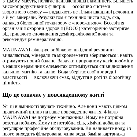
У цьому, мабуть, полягає найважливіша відмінність. Більшість
високопродуктивних фільтрів — особливо системи
зворотного осмосу — видаляють не тільки шкідливі речовини,
а й усі мінерали. Результатом є технічно чиста вода, яка,
однак, з біологічної точки зору є «порожньою». Всесвітня
організація охорони здоров'я (ВООЗ) категорично застерігає
від тривалого споживання демінералізованої води та
рекомендує ремінералізацію.
MAUNAWAI фільтрує вибірково: шкідливі речовини
видаляються, мінерали та мікроелементи зберігаються і навіть
отримують новий баланс. Завдяки природному катіонообміну
в наших керамічних елементах оптимізується співвідношення
кальцію, магнію та калію. Вода зберігає свої природні
властивості — включаючи смак, відчуття в роті та біологічну
цінність.
Що це означає у повсякденному житті
Усі ці відмінності звучать технічно. Але вони мають цілком
практичний вплив на ваше повсякденне життя. Фільтр
MAUNAWAI не потребує монтажника. Йому не потрібна
розетка поблизу. Йому не потрібна сіль, хімічні добавки та
регулярне професійне обслуговування. Ви наливаєте воду, і з
нього виходить фільтрована, жива вода. Заміна картриджа