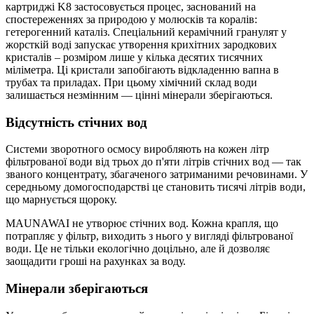
картриджі K8 застосовується процес, заснований на
спостереженнях за природою у молюсків та коралів:
гетерогенний каталіз. Спеціальний керамічний гранулят у
жорсткій воді запускає утворення крихітних зародкових
кристалів – розміром лише у кілька десятих тисячних
міліметра. Ці кристали запобігають відкладенню вапна в
трубах та приладах. При цьому хімічний склад води
залишається незмінним — цінні мінерали зберігаються.
Відсутність стічних вод
Системи зворотного осмосу виробляють на кожен літр
фільтрованої води від трьох до п'яти літрів стічних вод — так
званого концентрату, збагаченого затриманими речовинами. У
середньому домогосподарстві це становить тисячі літрів води,
що марнується щороку.
MAUNAWAI не утворює стічних вод. Кожна крапля, що
потрапляє у фільтр, виходить з нього у вигляді фільтрованої
води. Це не тільки екологічно доцільно, але й дозволяє
заощадити гроші на рахунках за воду.
Мінерали зберігаються