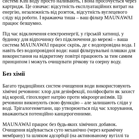
системі Kini воду просто наливають, і вона просочується через
картридж. Це означає: відсутність експлуатаційних витрат на
енергію, незалежність від розеток, відсутність вуглецевого
сліду від роботи. І вражаюча тиша – ваш фільтр MAUNAWAI
працює безшумно.
Під час відключення електроенергії, у гірській хатинці, у
будинку для відпочинку без підключення до мережі – ваша
система MAUNAWAI працює скрізь, де є водопровідна вода. І
навіть без водопровідної води: наші фільтрувальні пляшки для
використання на відкритому повітрі працюють за тим самим
принципом і можуть очищувати річкову та озерну воду.
Без хімії
Багато традиційних систем очищення води використовують
хімічні речовини: хлор для дезінфекції, поліфосфати як захист
від корозії, гіпохлорит натрію проти мікроорганізмів. Ці
речовини виконують свою функцію – але залишають сліди у
воді. Трігалогенметани, що утворюються під час хлорування,
вважаються потенційно канцерогенними.
MAUNAWAI працює без будь-яких хімічних добавок.
Очищення відбувається суто механічно (через керамічну
мембрану) та шляхом адсорбції (на активованому вугіллі та