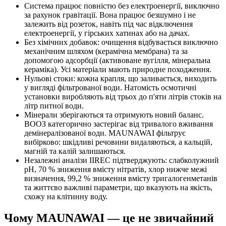
Система працює повністю без електроенергії, виключно
за рахунок гравітації. Вона працює безшумно і не
залежить від розеток, навіть під час відключення
електроенергії, у гірських хатинах або на дачах.
Без хімічних добавок: очищення відбувається виключно
механічним шляхом (керамічна мембрана) та за
допомогою адсорбції (активоване вугілля, мінеральна
кераміка). Усі матеріали мають природне походження.
Нульові стоки: кожна крапля, що заливається, виходить
у вигляді фільтрованої води. Натомість осмотичні
установки виробляють від трьох до п'яти літрів стоків на
літр питної води.
Мінерали зберігаються та отримують новий баланс.
ВООЗ категорично застерігає від тривалого вживання
демінералізованої води. MAUNAWAI фільтрує
вибірково: шкідливі речовини видаляються, а кальцій,
магній та калій залишаються.
Незалежні аналізи IIREC підтверджують: слабколужний
рН, 70 % зниження вмісту нітратів, хлор нижче межі
визначення, 99,2 % зниження вмісту тригалогенметанів
та життєво важливі параметри, що вказують на якість,
схожу на клітинну воду.
Чому MAUNAWAI — це не звичайний