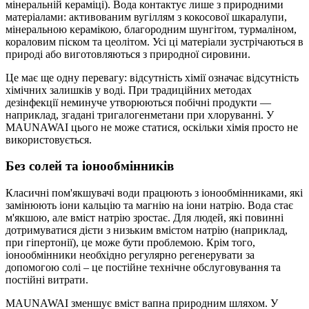
мінеральній кераміці). Вода контактує лише з природними
матеріалами: активованим вугіллям з кокосової шкаралупи,
мінеральною керамікою, благородним шунгітом, турмаліном,
кораловим піском та цеолітом. Усі ці матеріали зустрічаються в
природі або виготовляються з природної сировини.
Це має ще одну перевагу: відсутність хімії означає відсутність
хімічних залишків у воді. При традиційних методах
дезінфекції неминуче утворюються побічні продукти —
наприклад, згадані тригалогенметани при хлоруванні. У
MAUNAWAI цього не може статися, оскільки хімія просто не
використовується.
Без солей та іонообмінників
Класичні пом'якшувачі води працюють з іонообмінниками, які
замінюють іони кальцію та магнію на іони натрію. Вода стає
м'якшою, але вміст натрію зростає. Для людей, які повинні
дотримуватися дієти з низьким вмістом натрію (наприклад,
при гіпертонії), це може бути проблемою. Крім того,
іонообмінники необхідно регулярно регенерувати за
допомогою солі – це постійне технічне обслуговування та
постійні витрати.
MAUNAWAI зменшує вміст вапна природним шляхом. У