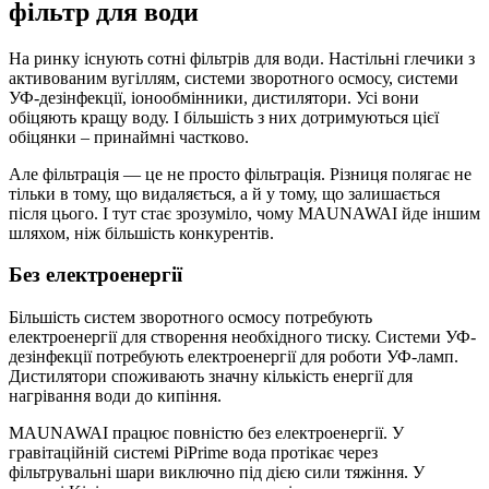
фільтр для води
На ринку існують сотні фільтрів для води. Настільні глечики з
активованим вугіллям, системи зворотного осмосу, системи
УФ-дезінфекції, іонообмінники, дистилятори. Усі вони
обіцяють кращу воду. І більшість з них дотримуються цієї
обіцянки – принаймні частково.
Але фільтрація — це не просто фільтрація. Різниця полягає не
тільки в тому, що видаляється, а й у тому, що залишається
після цього. І тут стає зрозуміло, чому MAUNAWAI йде іншим
шляхом, ніж більшість конкурентів.
Без електроенергії
Більшість систем зворотного осмосу потребують
електроенергії для створення необхідного тиску. Системи УФ-
дезінфекції потребують електроенергії для роботи УФ-ламп.
Дистилятори споживають значну кількість енергії для
нагрівання води до кипіння.
MAUNAWAI працює повністю без електроенергії. У
гравітаційній системі PiPrime вода протікає через
фільтрувальні шари виключно під дією сили тяжіння. У