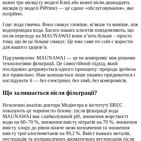
кожні три місяці (у моделі Kini) або кожні вісім-дванадцять
місяців (у моделі PiPrime) — це єдине «обслуговування», яке
потрібно.
І ще: вода смачна. Вона смакує свіжіше, м’якше та живіше, ніж
водопровідна вода. Багато наших клієнтів повідомляють, що
після переходу на MAUNAWAI вони п’ють більше – просто
тому, що їм це більше смакує. Це вже саме по собі є користю
для вашого здоров’я.
Підсумовуючи: MAUNAWAI — це не компроміс між різними
технологіями фільтрації. Це самостійний підхід, який
послідовно дотримується одного принципу: природа зробила
все правильно. Нам залишається лише уважно придивитися і
наслідувати її — без електрики, без хімії, без компромісів.
Що залишається після фільтрації?
Незалежні аналізи доктора Медінгера в інституті IIREC
показують це чорним по білому: після фільтрації вода
MAUNAWAI має слабколужний рН, зниження жорсткості
води на 60–70 %, зниження вмісту нітратів на 70 %, зниження
вмісту хлору до рівня нижче межі визначення та зниження
вмісту тригалогенметанів на 99,2 %. Вміст важких металів,
пестицидів та поліциклічних ароматичних вуглеводнів після