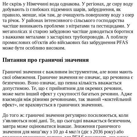
Не скрізь у Німеччині вода однакова. У регіонах, де сиру воду
добувають із глибоких підземних шарів, забруднення, як
правило, менше, ніж там, де очищують поверхневу воду з озер
та річок. У районах інтенсивного сільського господарства
частіше виникають проблеми з нітратами та пестицидами. У
мегаполісах зі старою забудовою частіше доводиться боротися
з важкими металами з застарілих трубопроводів. А поблизу
промислових об'єктів або військових баз забруднення PFAS
може бути особливо високим.
Питання про граничні значення
Граничні значення є важливим інструментом, але вони мають
свої обмеження. Граничне значення не означає, що речовина є
безпечною. Воно означає, що певна кількість вважається
допустимою. Те, що є прийнятним для окремих речовин,
може мати інший ефект у сукупності багатьох речовин. Адже
взаємодія між різними речовинами, так званий «коктейльний
ефект», не враховується в граничних значеннях.
До того ж: граничні значення регулярно посилюються, коли
з’являються нові дані. Те, що сьогодні вважається безпечним,
завтра може оцінюватися інакше. Зниження граничного
значення для миш’яку з 10 до 4 мкг/л (діє з 2036 року) або