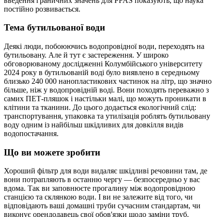
введення граничних значень для PFAS показують, що наука
постійно розвивається.
Тема бутильованої води
Деякі люди, побоюючись водопровідної води, переходять на
бутильовану. Але й тут є застереження. У широко
обговорюваному дослідженні Колумбійського університету
2024 року в бутильованій воді було виявлено в середньому
близько 240 000 нанопластикових частинок на літр, що значно
більше, ніж у водопровідній воді. Вони походять переважно з
самих ПЕТ-пляшок і настільки малі, що можуть проникати в
клітини та тканини. До цього додається екологічний слід:
транспортування, упаковка та утилізація роблять бутильовану
воду одним із найбільш шкідливих для довкілля видів
водопостачання.
Що ви можете зробити
Хороший фільтр для води видаляє шкідливі речовини там, де
вони потрапляють в останню чергу — безпосередньо у вас
вдома. Так ви заповнюєте прогалину між водопровідною
станцією та склянкою води. І ви не залежите від того, чи
відповідають ваші домашні труби сучасним стандартам, чи
виконує орендодавець свої обов'язки щодо заміни труб.