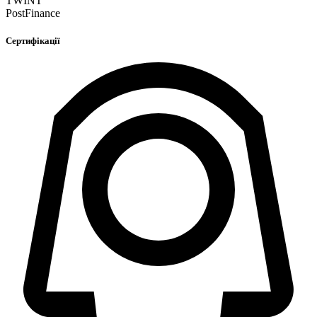
TWINT
PostFinance
Сертифікації