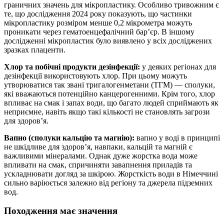
граничних значень для мікропластику. Особливо тривожним є
те, що дослідження 2024 року показують, що частинки
мікропластику розміром менше 0,2 мікрометра можуть
проникати через гематоенцефалічний бар’єр. В іншому
дослідженні мікропластик було виявлено у всіх досліджених
зразках плаценти.
Хлор та побічні продукти дезінфекції:
у деяких регіонах для
дезінфекції використовують хлор. При цьому можуть
утворюватися так звані тригалогенметани (ТГМ) — сполуки,
які вважаються потенційно канцерогенними. Крім того, хлор
впливає на смак і запах води, що багато людей сприймають як
неприємне, навіть якщо такі кількості не становлять загрози
для здоров’я.
Вапно (сполуки кальцію та магнію):
вапно у воді в принципі
не шкідливе для здоров’я, навпаки, кальцій та магній є
важливими мінералами. Однак дуже жорстка вода може
впливати на смак, спричиняти завапнення приладів та
ускладнювати догляд за шкірою. Жорсткість води в Німеччині
сильно варіюється залежно від регіону та джерела підземних
вод.
Походження має значення