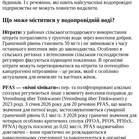
будинків. І є речовини, які навіть найсучасніші водопровідні
підприємства не можуть повністю видалити.
Що може міститися у водопровідній воді?
Нітрати:
у районах сільськогосподарського використання
нітрати потрапляють у ґрунтові води через внесення добрив.
Граничний рівень становить 50 мг/л і не змінювався з часу
останнього внесення змін до законодавства. Особливо в
сільських регіонах з інтенсивним сільським господарством
регулярно фіксуються підвищені показники. В організмі
нітрати можуть перетворюватися на нітрити та потенційно
канцерогенні нітрозаміни – це ризик, який є особливо
актуальним для немовлят та вагітних жінок.
PFAS — «вічні хімікати»:
пер- та поліфторировані алкільні
сполуки регулюються лише з моменту внесення поправок до
Verordnung über Trinkwasser (Verordnung über Trinkwasser) у
2023 році. З січня 2026 року для 20 речовин PFAS, що мають
значення для питної води, застосовуватиметься сумарний
граничний рівень 0,1 мкг/л. З 2028 року граничні значення для
чотирьох особливо критичних сполук (PFOA, PFOS, PFHxS,
PFNA) будуть посилені до 0,02 мкг/л. PFAS надзвичайно
довговічні – вони практично не розкладаються в
навколишньому середовищі та накопичуються в організмі