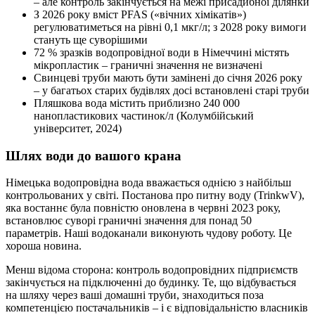
– але контроль закінчується на межі присадибної ділянки
З 2026 року вміст PFAS («вічних хімікатів»)
регулюватиметься на рівні 0,1 мкг/л; з 2028 року вимоги
стануть ще суворішими
72 % зразків водопровідної води в Німеччині містять
мікропластик – граничні значення не визначені
Свинцеві труби мають бути замінені до січня 2026 року
– у багатьох старих будівлях досі встановлені старі труби
Пляшкова вода містить приблизно 240 000
нанопластикових частинок/л (Колумбійський
університет, 2024)
Шлях води до вашого крана
Німецька водопровідна вода вважається однією з найбільш
контрольованих у світі. Постанова про питну воду (TrinkwV),
яка востаннє була повністю оновлена в червні 2023 року,
встановлює суворі граничні значення для понад 50
параметрів. Наші водоканали виконують чудову роботу. Це
хороша новина.
Менш відома сторона: контроль водопровідних підприємств
закінчується на підключенні до будинку. Те, що відбувається
на шляху через ваші домашні труби, знаходиться поза
компетенцією постачальників – і є відповідальністю власників