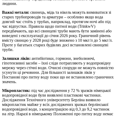
людини.
Важкі метали:
свинець, мідь та нікель можуть вимиватися зі
старих трубопроводів та арматури – особливо якщо вода
довгий час стоїть у трубах, наприклад, протягом ночі або під
час відпустки. Правила щодо питної води (TrinkwV)
передбачають, що всі свинцеві труби мають бути замінені або
виведені з експлуатації до січня 2026 року. Граничний рівень
вмісту свинцю у 2028 році буде знижено з 10 мкг/л до 5 мкг/л.
Проте у багатьох старих будівлях досі встановлені свинцеві
труби.
Залишки ліків:
антибіотики, гормони, знеболюючі,
гіпотензивні засоби – їхні сліди потрапляють у водопровідну
мережу через стічні води. Очисні споруди не можуть повністю
усунути ці речовини. Для більшості залишків ліків у
Постанові про питну воду поки що не встановлено граничних
значень.
Мікропластик:
під час дослідження у 72 % зразків німецької
водопровідної води були виявлені пластикові частинки.
Дослідження Технічного університету Берліна виявило
мікропластик майже у всіх досліджених зразках берлінської
водопровідної води, з концентрацією від 0,3 до 9,2 частинок
на літр. Наразі в німецькому Положенні про питну воду немає