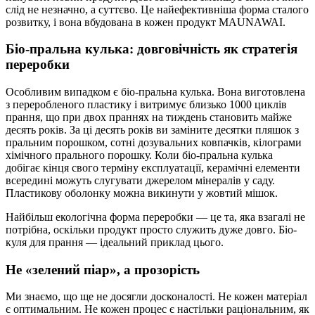
слід не незначно, а суттєво. Це найефективніша форма сталого
розвитку, і вона вбудована в кожен продукт MAUNAWAI.
Біо-пральна кулька: довговічність як стратегія
переробки
Особливим випадком є біо-пральна кулька. Вона виготовлена
з переробленого пластику і витримує близько 1000 циклів
прання, що при двох праннях на тиждень становить майже
десять років. За ці десять років ви заміните десятки пляшок з
пральним порошком, сотні дозувальних ковпачків, кілограми
хімічного прального порошку. Коли біо-пральна кулька
добігає кінця свого терміну експлуатації, керамічні елементи
всередині можуть слугувати джерелом мінералів у саду.
Пластикову оболонку можна викинути у жовтий мішок.
Найбільш екологічна форма переробки — це та, яка взагалі не
потрібна, оскільки продукт просто служить дуже довго. Біо-
куля для прання — ідеальний приклад цього.
Не «зелений піар», а прозорість
Ми знаємо, що ще не досягли досконалості. Не кожен матеріал
є оптимальним. Не кожен процес є настільки раціональним, як