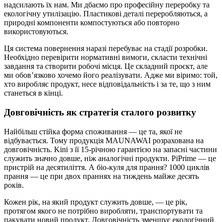
надсилають їх нам. Ми дбаємо про професійну переробку та
екологічну утилізацію. Пластикові деталі переробляються, а
природні компоненти компостуються або повторно
використовуються.
Ця система повернення наразі перебуває на стадії розробки.
Необхідно перевірити нормативні вимоги, скласти технічні
завдання та створити робочі місця. Це складний проєкт, але
ми обов’язково хочемо його реалізувати. Адже ми віримо: той,
хто виробляє продукт, несе відповідальність і за те, що з ним
станеться в кінці.
Довговічність як стратегія сталого розвитку
Найбільш стійка форма споживання — це та, якої не
відбувається. Тому продукція MAUNAWAI розрахована на
довговічність. Kini з її 15-річною гарантією на запасні частини
служить значно довше, ніж аналогічні продукти. PiPrime — це
пристрій на десятиліття. А біо-куля для прання? 1000 циклів
прання — це при двох праннях на тиждень майже десять
років.
Кожен рік, на який продукт служить довше, — це рік,
протягом якого не потрібно виробляти, транспортувати та
пакувати новий продукт. Довговічність зменшує екологічний