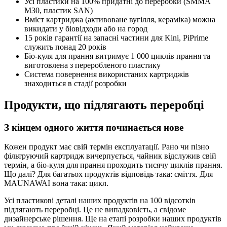
Усі пластики на 100% придатні до переробки (SMMA
M30, пластик SAN)
Вміст картриджа (активоване вугілля, кераміка) можна
викидати у біовідходи або на город
15 років гарантії на запасні частини для Kini, PiPrime
служить понад 20 років
Біо-куля для прання витримує 1 000 циклів прання та
виготовлена з переробленого пластику
Система повернення використаних картриджів
знаходиться в стадії розробки
Продукти, що підлягають переробці
З кінцем одного життя починається нове
Кожен продукт має свій термін експлуатації. Рано чи пізно
фільтруючий картридж вичерпується, чайник відслужив свій
термін, а біо-куля для прання проходить тисячу циклів прання.
Що далі? Для багатьох продуктів відповідь така: сміття. Для
MAUNAWAI вона така: цикл.
Усі пластикові деталі наших продуктів на 100 відсотків
підлягають переробці. Це не випадковість, а свідоме
дизайнерське рішення. Ще на етапі розробки наших продуктів