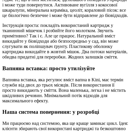
і може туди повернутися. Активоване вугілля з кокосової
шкаралупи, мінеральна кераміка, цеоліт, кораловий пісок: все
це біологічно безпечне і може бути відправлене до біовідходів.
Інструкція проста: покладіть використаний картридж у
тканинний мішечок і розбийте його молотком. Звучить
примітивно? Так і є. Але це працює. Натуральний вміст
викидайте у біовідходи або безпосередньо у сад, він може
слугувати як поліпшувач ґрунту. Пластикову оболонку
картриджа викидайте в жовтий мішок. Два потоки матеріалів,
обидва придатні для переробки. Жодних залишків сміття.
Вапняна вставка: просто утилізуйте
Вапняна вставка, яка регулює вміст вапна в Kini, має термін
служби від двох до трьох місяців. Після використання її
просто викидають у сміття. Вона маленька, легка і не містить
шкідливих речовин. Мінімальний потік відходів для
максимального ефекту.
Наша система повернення: у розробці
Ми працюємо над системою, яка ще краще замикає цикл. Ідея:
клієнти збирають свої використані картриджі та безкоштовно