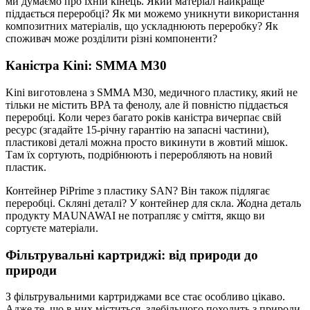
ми думаємо про їхній кінець. Який матеріал найкраще
піддається переробці? Як ми можемо уникнути використання
композитних матеріалів, що ускладнюють переробку? Як
споживач може розділити різні компоненти?
Каністра Kini: SMMA M30
Kini виготовлена з SMMA M30, медичного пластику, який не
тільки не містить BPA та фенолу, але й повністю піддається
переробці. Коли через багато років каністра вичерпає свій
ресурс (згадайте 15-річну гарантію на запасні частини),
пластикові деталі можна просто викинути в жовтий мішок.
Там їх сортують, подрібнюють і переробляють на новий
пластик.
Контейнер PiPrime з пластику SAN? Він також підлягає
переробці. Скляні деталі? У контейнер для скла. Жодна деталь
продукту MAUNAWAI не потрапляє у сміття, якщо ви
сортуєте матеріали.
Фільтрувальні картриджі: від природи до
природи
З фільтрувальними картриджами все стає особливо цікаво.
Адже те, що в них міститься, здебільшого походить з природи