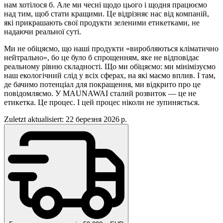
нам хотілося б. Але ми чесні щодо цього і щодня працюємо
над тим, щоб стати кращими. Це відрізняє нас від компаній,
які прикрашають свої продукти зеленими етикетками, не
надаючи реальної суті.
Ми не обіцяємо, що наші продукти «виробляються кліматично
нейтрально», бо це було б спрощенням, яке не відповідає
реальному рівню складності. Що ми обіцяємо: ми мінімізуємо
наш екологічний слід у всіх сферах, на які маємо вплив. І там,
де бачимо потенціал для покращення, ми відкрито про це
повідомляємо. У MAUNAWAI сталий розвиток — це не
етикетка. Це процес. І цей процес ніколи не зупиняється.
Zuletzt aktualisiert: 22 березня 2026 р.