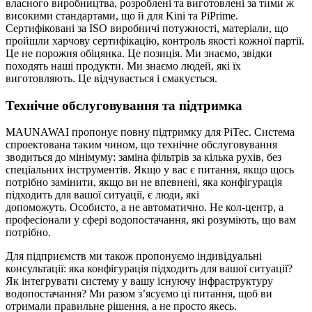
власного виробництва, розроблені та виготовлені за тими ж
високими стандартами, що й для Kini та PiPrime.
Сертифіковані за ISO виробничі потужності, матеріали, що
пройшли харчову сертифікацію, контроль якості кожної партії.
Це не порожня обіцянка. Це позиція. Ми знаємо, звідки
походять наші продукти. Ми знаємо людей, які їх
виготовляють. Це відчувається і смакується.
Технічне обслуговування та підтримка
MAUNAWAI пропонує повну підтримку для PiTec. Система
спроектована таким чином, що технічне обслуговування
зводиться до мінімуму: заміна фільтрів за кілька рухів, без
спеціальних інструментів. Якщо у вас є питання, якщо щось
потрібно замінити, якщо ви не впевнені, яка конфігурація
підходить для вашої ситуації, є люди, які
допоможуть. Особисто, а не автоматично. Не кол-центр, а
професіонали у сфері водопостачання, які розуміють, що вам
потрібно.
Для підприємств ми також пропонуємо індивідуальні
консультації: яка конфігурація підходить для вашої ситуації?
Як інтегрувати систему у вашу існуючу інфраструктуру
водопостачання? Ми разом з’ясуємо ці питання, щоб ви
отримали правильне рішення, а не просто якесь.