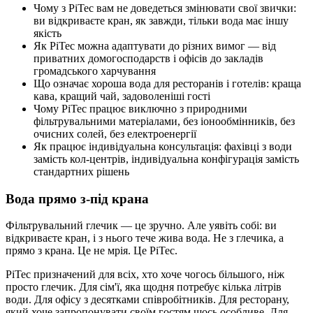
Чому з PiTec вам не доведеться змінювати свої звички:
ви відкриваєте кран, як завжди, тільки вода має іншу
якість
Як PiTec можна адаптувати до різних вимог — від
приватних домогосподарств і офісів до закладів
громадського харчування
Що означає хороша вода для ресторанів і готелів: краща
кава, кращий чай, задоволеніші гості
Чому PiTec працює виключно з природними
фільтрувальними матеріалами, без іонообмінників, без
очисних солей, без електроенергії
Як працює індивідуальна консультація: фахівці з води
замість кол-центрів, індивідуальна конфігурація замість
стандартних рішень
Вода прямо з-під крана
Фільтрувальний глечик — це зручно. Але уявіть собі: ви
відкриваєте кран, і з нього тече жива вода. Не з глечика, а
прямо з крана. Це не мрія. Це PiTec.
PiTec призначений для всіх, хто хоче чогось більшого, ніж
просто глечик. Для сім'ї, яка щодня потребує кілька літрів
води. Для офісу з десятками співробітників. Для ресторану,
який хоче запропонувати своїм гостям щось особливе. Для