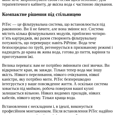
терапевтичного кабінету, де якісна вода є частиною лікування.
Компактне рішення під стільницею
PiTec — це фільтрувальна система, що встановлюється під
раковиною. Ви її не бачите, але вона змінює все. Система
містить кілька фільтрувальних модулів, приблизно чотири-
п’ять картриджів, які разом створюють фільтрувальну
потужність, що перевершує навіть PiPrime. Вода тече
безпосередньо по трубі, регенерується в прихованому режимі і
надходить до крана як жива вода, готова до пиття, варіння та
приготування їжі.
Велика перевага: вам не потрібно змінювати свої звички. Ви
відкриваєте кран, як завжди. Тільки тепер вода має іншу
якість. Ніякого переливання, ніякого очікування, ніякої
каністри, яку потрібно мити. PiTec безперешкодно
інтегрується у ваше повсякденне життя. А оскільки система
ховається під мийкою, робоча поверхня вашої кухні
залишається вільною. Ніяких видимих приладів, ніяких
кабелів, ніякого шуму. Тільки краща вода.
Встановлення є нескладним і, в ідеалі, виконується
професійним монтажником. Після встановлення PiTec надійно