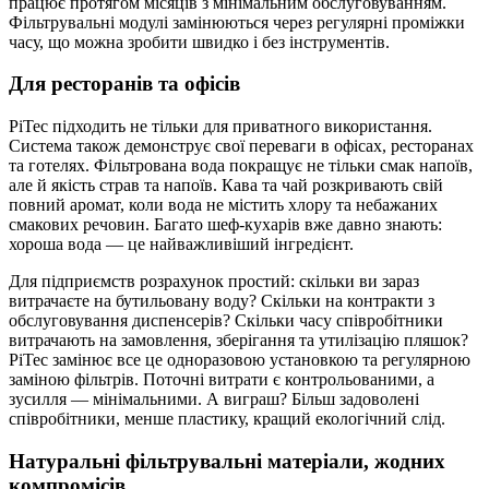
працює протягом місяців з мінімальним обслуговуванням.
Фільтрувальні модулі замінюються через регулярні проміжки
часу, що можна зробити швидко і без інструментів.
Для ресторанів та офісів
PiTec підходить не тільки для приватного використання.
Система також демонструє свої переваги в офісах, ресторанах
та готелях. Фільтрована вода покращує не тільки смак напоїв,
але й якість страв та напоїв. Кава та чай розкривають свій
повний аромат, коли вода не містить хлору та небажаних
смакових речовин. Багато шеф-кухарів вже давно знають:
хороша вода — це найважливіший інгредієнт.
Для підприємств розрахунок простий: скільки ви зараз
витрачаєте на бутильовану воду? Скільки на контракти з
обслуговування диспенсерів? Скільки часу співробітники
витрачають на замовлення, зберігання та утилізацію пляшок?
PiTec замінює все це одноразовою установкою та регулярною
заміною фільтрів. Поточні витрати є контрольованими, а
зусилля — мінімальними. А виграш? Більш задоволені
співробітники, менше пластику, кращий екологічний слід.
Натуральні фільтрувальні матеріали, жодних
компромісів