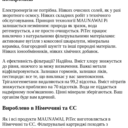
Електроенергія не потрібна. Ніяких очисних солей, як у разі
зворотного осмосу. Ніяких складних робіт з технічного
обслуговування. Принцип технології MAUNAWAI Pi
залишається незмінним: природа як зразок, вода
регенерується, а не просто очищується. PiTec працює
виключно з натуральними фільтрувальними матеріалами:
активоване вугілля з кокосової шкаралупи, мінеральна
кераміка, благородний шунгіт та інші природні матеріали.
Ніяких іонообмінників, ніяких хімічних добавок.
А ефективність фільтрації? Надійна. Вміст хлору знижується
до рівня, нижчого за межу визначення. Важкі метали
відфільтровуються. Залишки гормонів, залишки ліків,
пестициди: все те, що викликає у вас занепокоєння.
Трігалогенметани видаляються на 99,2 відсотка. Вміст нітратів
знижується приблизно на 70 відсотків. Вода не піддається
надмірному пом'якшенню. Цінні мінерали зберігаються. Ваш
організм буде вам вдячний.
Вироблено в Німеччині та ЄС
Як і всі продукти MAUNAWAI, PiTec виготовляється в
Німеччині та ЄС. Фільтрувальні картриджі походять з