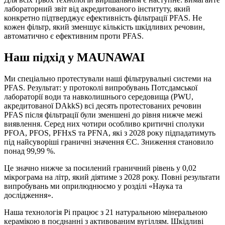
лабораторний звіт від акредитованого інституту, який
конкретно підтверджує ефективність фільтрації PFAS. Не
кожен фільтр, який зменшує кількість шкідливих речовин,
автоматично є ефективним проти PFAS.
Наш підхід у MAUNAWAI
Ми спеціально протестували наші фільтрувальні системи на
PFAS. Результат: у протоколі випробувань Потсдамської
лабораторії води та навколишнього середовища (PWU,
акредитованої DAkkS) всі десять протестованих речовин
PFAS після фільтрації були зменшені до рівня нижче межі
виявлення. Серед них чотири особливо критичні сполуки
PFOA, PFOS, PFHxS та PFNA, які з 2028 року підпадатимуть
під найсуворіші граничні значення ЄС. Зниження становило
понад 99,99 %.
Це значно нижче за посилений граничний рівень у 0,02
мікрограма на літр, який діятиме з 2028 року. Повні результати
випробувань ми оприлюднюємо у розділі «Наука та
дослідження».
Наша технологія Pi працює з 21 натуральною мінеральною
керамікою в поєднанні з активованим вугіллям. Шкідливі