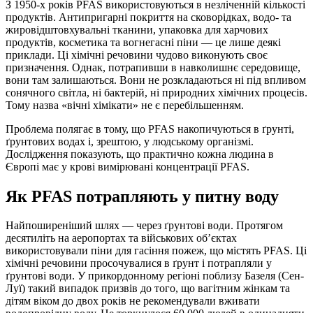
З 1950-х років PFAS використовуються в незліченній кількості
продуктів. Антипригарні покриття на сковорідках, водо- та
жировідштовхувальні тканини, упаковка для харчових
продуктів, косметика та вогнегасні піни — це лише деякі
приклади. Ці хімічні речовини чудово виконують своє
призначення. Однак, потрапивши в навколишнє середовище,
вони там залишаються. Вони не розкладаються ні під впливом
сонячного світла, ні бактерій, ні природних хімічних процесів.
Тому назва «вічні хімікати» не є перебільшенням.
Проблема полягає в тому, що PFAS накопичуються в ґрунті,
ґрунтових водах і, зрештою, у людському організмі.
Дослідження показують, що практично кожна людина в
Європі має у крові вимірювані концентрації PFAS.
Як PFAS потрапляють у питну воду
Найпоширеніший шлях — через ґрунтові води. Протягом
десятиліть на аеропортах та військових об’єктах
використовували піни для гасіння пожеж, що містять PFAS. Ці
хімічні речовини просочувалися в ґрунт і потрапляли у
ґрунтові води. У прикордонному регіоні поблизу Базеля (Сен-
Луї) такий випадок призвів до того, що вагітним жінкам та
дітям віком до двох років не рекомендували вживати