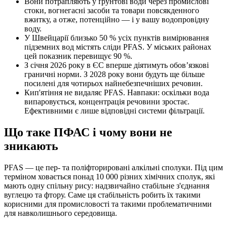
Вони потрапляють у ґрунтові води через промислові
стоки, вогнегасні засоби та товари повсякденного
вжитку, а отже, потенційно — і у вашу водопровідну
воду.
У Швейцарії близько 50 % усіх пунктів вимірювання
підземних вод містять сліди PFAS. У міських районах
цей показник перевищує 90 %.
З січня 2026 року в ЄС вперше діятимуть обов’язкові
граничні норми. З 2028 року вони будуть ще більше
посилені для чотирьох найнебезпечніших речовин.
Кип'ятіння не видаляє PFAS. Навпаки: оскільки вода
випаровується, концентрація речовини зростає.
Ефективними є лише відповідні системи фільтрації.
Що таке ПФАС і чому вони не
зникають
PFAS — це пер- та поліфторировані алкільні сполуки. Під цим
терміном ховається понад 10 000 різних хімічних сполук, які
мають одну спільну рису: надзвичайно стабільне з'єднання
вуглецю та фтору. Саме ця стабільність робить їх такими
корисними для промисловості та такими проблематичними
для навколишнього середовища.