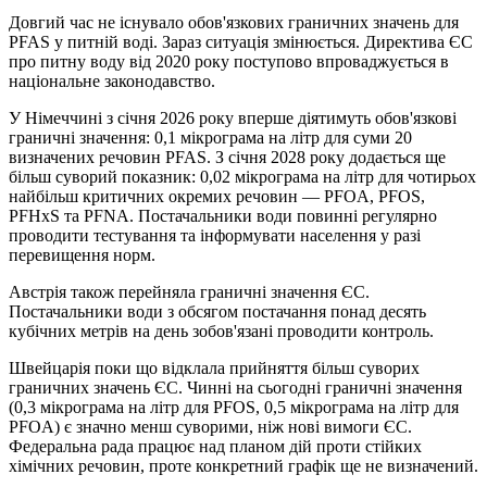
Довгий час не існувало обов'язкових граничних значень для
PFAS у питній воді. Зараз ситуація змінюється. Директива ЄС
про питну воду від 2020 року поступово впроваджується в
національне законодавство.
У Німеччині з січня 2026 року вперше діятимуть обов'язкові
граничні значення: 0,1 мікрограма на літр для суми 20
визначених речовин PFAS. З січня 2028 року додається ще
більш суворий показник: 0,02 мікрограма на літр для чотирьох
найбільш критичних окремих речовин — PFOA, PFOS,
PFHxS та PFNA. Постачальники води повинні регулярно
проводити тестування та інформувати населення у разі
перевищення норм.
Австрія також перейняла граничні значення ЄС.
Постачальники води з обсягом постачання понад десять
кубічних метрів на день зобов'язані проводити контроль.
Швейцарія поки що відклала прийняття більш суворих
граничних значень ЄС. Чинні на сьогодні граничні значення
(0,3 мікрограма на літр для PFOS, 0,5 мікрограма на літр для
PFOA) є значно менш суворими, ніж нові вимоги ЄС.
Федеральна рада працює над планом дій проти стійких
хімічних речовин, проте конкретний графік ще не визначений.