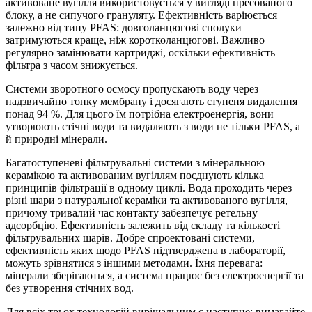
активоване вугілля використовується у вигляді пресованого
блоку, а не сипучого грануляту. Ефективність варіюється
залежно від типу PFAS: довголанцюгові сполуки
затримуються краще, ніж коротколанцюгові. Важливо
регулярно замінювати картриджі, оскільки ефективність
фільтра з часом знижується.
Системи зворотного осмосу пропускають воду через
надзвичайно тонку мембрану і досягають ступеня видалення
понад 94 %. Для цього їм потрібна електроенергія, вони
утворюють стічні води та видаляють з води не тільки PFAS, а
й природні мінерали.
Багатоступеневі фільтрувальні системи з мінеральною
керамікою та активованим вугіллям поєднують кілька
принципів фільтрації в одному циклі. Вода проходить через
різні шари з натуральної кераміки та активованого вугілля,
причому тривалий час контакту забезпечує ретельну
адсорбцію. Ефективність залежить від складу та кількості
фільтрувальних шарів. Добре спроектовані системи,
ефективність яких щодо PFAS підтверджена в лабораторії,
можуть зрівнятися з іншими методами. Їхня перевага:
мінерали зберігаються, а система працює без електроенергії та
без утворення стічних вод.
Для всіх трьох технологій вирішальним є наступне: вимагайте