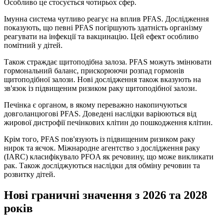
Особливо це стосується чотирьох сфер.
Імунна система чутливо реагує на вплив PFAS. Дослідження
показують, що певні PFAS погіршують здатність організму
реагувати на інфекції та вакцинацію. Цей ефект особливо
помітний у дітей.
Також страждає щитоподібна залоза. PFAS можуть змінювати
гормональний баланс, прискорюючи розпад гормонів
щитоподібної залози. Нові дослідження також вказують на
зв'язок із підвищеним ризиком раку щитоподібної залози.
Печінка є органом, в якому переважно накопичуються
довголанцюгові PFAS. Доведені наслідки варіюються від
жирової дистрофії печінкових клітин до пошкодження клітин.
Крім того, PFAS пов'язують із підвищеним ризиком раку
нирок та яєчок. Міжнародне агентство з дослідження раку
(IARC) класифікувало PFOA як речовину, що може викликати
рак. Також досліджуються наслідки для обміну речовин та
розвитку дітей.
Нові граничні значення з 2026 та 2028
років