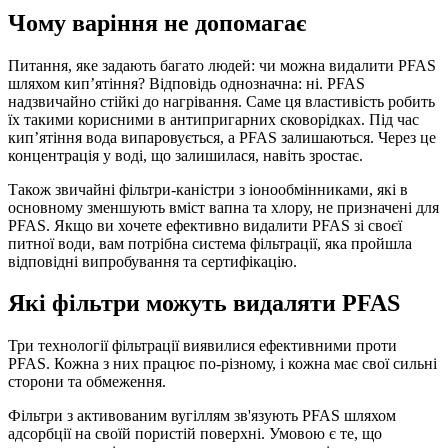
Чому варіння не допомагає
Питання, яке задають багато людей: чи можна видалити PFAS
шляхом кип’ятіння? Відповідь однозначна: ні. PFAS
надзвичайно стійкі до нагрівання. Саме ця властивість робить
їх такими корисними в антипригарних сковорідках. Під час
кип’ятіння вода випаровується, а PFAS залишаються. Через це
концентрація у воді, що залишилася, навіть зростає.
Також звичайні фільтри-каністри з іонообмінниками, які в
основному зменшують вміст вапна та хлору, не призначені для
PFAS. Якщо ви хочете ефективно видалити PFAS зі своєї
питної води, вам потрібна система фільтрації, яка пройшла
відповідні випробування та сертифікацію.
Які фільтри можуть видаляти PFAS
Три технології фільтрації виявилися ефективними проти
PFAS. Кожна з них працює по-різному, і кожна має свої сильні
сторони та обмеження.
Фільтри з активованим вугіллям зв'язують PFAS шляхом
адсорбції на своїй пористій поверхні. Умовою є те, що