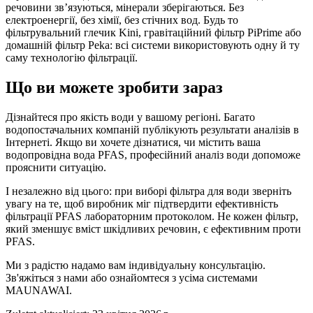
речовини зв’язуються, мінерали зберігаються. Без
електроенергії, без хімії, без стічних вод. Будь то
фільтрувальний глечик Kini, гравітаційний фільтр PiPrime або
домашній фільтр Peka: всі системи використовують одну й ту
саму технологію фільтрації.
Що ви можете зробити зараз
Дізнайтеся про якість води у вашому регіоні. Багато
водопостачальних компаній публікують результати аналізів в
Інтернеті. Якщо ви хочете дізнатися, чи містить ваша
водопровідна вода PFAS, професійний аналіз води допоможе
прояснити ситуацію.
І незалежно від цього: при виборі фільтра для води зверніть
увагу на те, щоб виробник міг підтвердити ефективність
фільтрації PFAS лабораторним протоколом. Не кожен фільтр,
який зменшує вміст шкідливих речовин, є ефективним проти
PFAS.
Ми з радістю надамо вам індивідуальну консультацію.
Зв'яжіться з нами або ознайомтеся з усіма системами
MAUNAWAI.