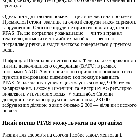
водопровідну воду. Це торкнулося 60 000 людей в одинадцяти
громадах.
Однак піни для гасіння пожеж — це лише частина проблеми.
Промислові стоки, звалища та очисні споруди також сприяють
забрудненню. Очисні споруди не призначені для видалення
PFAS. Те, що потрапляє у каналізацію — чи то з прання
текстилю, косметики чи мийних засобів — зрештою
потрапляє у річки, а звідти частково повертається у ґрунтові
води.
Цифри для Швейцарії є невтішними: Федеральне управління з
питань навколишнього середовища (BAFU) в рамках
програми NAQUA встановило, що приблизно половина всіх
пунктів вимірювання підземних вод показує наявність
PFAS. У населених пунктах це стосується понад 90 % точок
вимірювання. Також у Німеччині та Австрії PFAS регулярно
виявляють у ґрунтових водах. У масштабах Європи
дослідницький консорціум визначив понад 23 000
забруднених ділянок, з яких близько 2 300 — ділянки високого
ризику.
Який вплив PFAS можуть мати на організм
Ризики для здоров’я на сьогодні добре задокументовані.