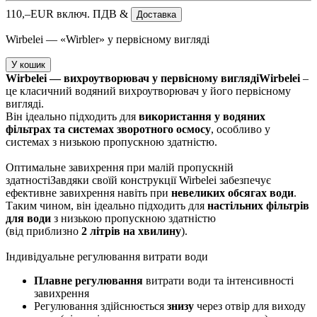
110,–
EUR
включ. ПДВ &
Доставка
Wirbelei — «Wirbler» у первісному вигляді
У кошик
Wirbelei — вихроутворювач у первісному вигляді
Wirbelei
–
це класичний водяний вихроутворювач у його первісному
вигляді.
Він ідеально підходить для
використання у водяних
фільтрах та системах зворотного осмосу
, особливо у
системах з низькою пропускною здатністю.
Оптимальне завихрення при малій пропускній
здатностіЗавдяки своїй конструкції Wirbelei забезпечує
ефективне завихрення навіть при
невеликих обсягах води
.
Таким чином, він ідеально підходить для
настільних фільтрів
для води
з низькою пропускною здатністю
(від приблизно
2 літрів на хвилину
).
Індивідуальне регулювання витрати води
Плавне регулювання
витрати води та інтенсивності
завихрення
Регулювання здійснюється
знизу
через отвір для виходу