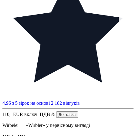
4,96 з 5 зірок
на основі 2.182 відгуків
110,–
EUR
включ. ПДВ &
Доставка
Wirbelei — «Wirbler» у первісному вигляді