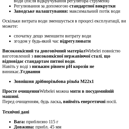
води (після відкручування регулятора струменя)
Регулювання за допомогою
стандартної викрутки
Заводське налаштування:
максимальний потік води
Оскільки витрата води зменшується в процесі експлуатації, ви
можете:
спочатку дещо зменшити витрату води
згодом у будь-який час
відрегулювати
Високоякісний та довговічний матеріал
Wirbelei повністю
виготовлений з
високоякісної нержавіючої сталі
,
що
відповідає стандартам питної води
.
Навіть у воді з
низьким рівнем pH корозія не
виникає.
З'єднання
Зовнішня дрібнорізьбова різьба M22x1
Просте очищення
Wirbelei можна
мити в посудомийній
машині
.
Перед очищенням, будь ласка
, вийміть енергетичні
носії.
Технічні дані
Вага:
приблизно 115 г
Довжина:
прибл. 45 мм