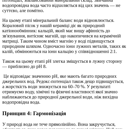
потенціал, збалансований мінеральний склад. Звичайна
водопровідна вода часто відхиляється від цих значень — не
суттєво, але помітно.
На цьому етапі мінеральний баланс води відновлюється.
Кораловий пісок у нашій кераміці діє як природний
катіонообмінник: кальцій, який має вищу афінність до
зв'язування, витісняє магній, що накопичився на керамічній
матриці. Таким чином вміст магнію у воді підвищується
природним шляхом. Одночасно іони лужних металів, таких як
калій, обмінюються на іони кальцію у співвідношенні 2:1.
Також на цьому етапі рН злегка зміщується в лужну сторону
— приблизно до рН 8.
Це відповідає значенню pH, яке мають багато природних
джерельних вод. Редокс-потенціал також дещо підвищується,
а жорсткість води знижується на 60–70 %. У результаті
отримуємо воду, хімічні та фізичні властивості якої значно
наближаються до природної джерельної води, ніж вихідна
водопровідна вода.
Принцип 4: Гармонізація
У природі вода не тече прямолінійно. Вона закручується,