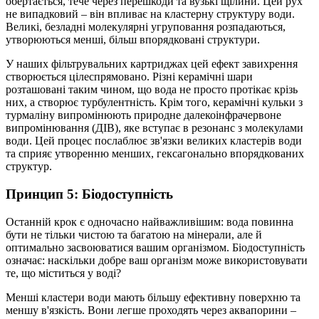
обертається, тече через перешкоди та вузькі щілини. Цей рух
не випадковий – він впливає на кластерну структуру води.
Великі, безладні молекулярні угруповання розпадаються,
утворюються менші, більш впорядковані структури.
У наших фільтрувальних картриджах цей ефект завихрення
створюється цілеспрямовано. Різні керамічні шари
розташовані таким чином, що вода не просто протікає крізь
них, а створює турбулентність. Крім того, керамічні кульки з
турмаліну випромінюють природне далекоінфрачервоне
випромінювання (ДІВ), яке вступає в резонанс з молекулами
води. Цей процес послаблює зв'язки великих кластерів води
та сприяє утворенню менших, гексагонально впорядкованих
структур.
Принцип 5: Біодоступність
Останній крок є одночасно найважливішим: вода повинна
бути не тільки чистою та багатою на мінерали, але й
оптимально засвоюватися вашим організмом. Біодоступність
означає: наскільки добре ваш організм може використовувати
те, що міститься у воді?
Менші кластери води мають більшу ефективну поверхню та
меншу в'язкість. Вони легше проходять через аквапорини –