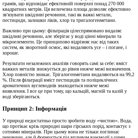
грамів, що відповідає ефективній поверхні понад 270 000
квадратних метрів. Ця величезна площа дозволяє ефективно
зв'язувати шкідливі речовини, такі як важкі метали,
пестициди, залишки ліків, хлор та тригалогенметани.
Важливо при цьому: фільтрація цілеспрямовано видаляє
шкідливі речовини, але зберігає у воді цінні мінерали та
мікроелементи. Це принципово відрізняє нас від таких
систем, як зворотний осмос, які видаляють усе – і погане, і
хороше.
Результати незалежних аналізів говорять самі за себе: вміст
важких металів знижується до рівня нижче межі визначення.
Хлор повністю зникає. Трігалогенметани видаляються на 99,2
%. Після фільтрації вміст пестицидів та поліциклічних
ароматичних вуглеводнів знаходиться нижче межі
виявлення. І все це при тому, що кальцій, магній та калій у
воді зберігаються.
Принцип 2: Інформація
У природі недостатньо просто зробити воду «чистою». Вода,
що протікає крізь природні шари гірських порід, контактує з
сотнями мінералів. При цьому вона не тільки поглинає
речовини, але й формується під впливом взаємодії з цими