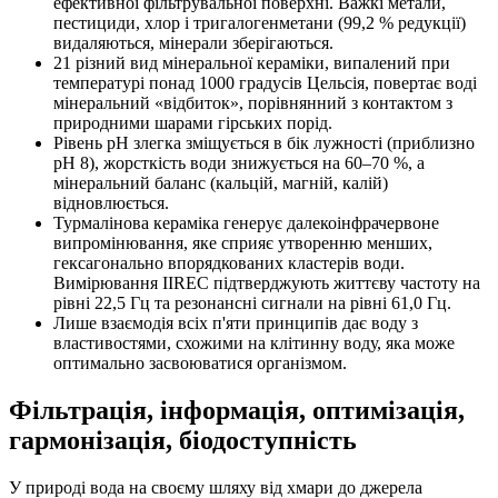
ефективної фільтрувальної поверхні. Важкі метали,
пестициди, хлор і тригалогенметани (99,2 % редукції)
видаляються, мінерали зберігаються.
21 різний вид мінеральної кераміки, випалений при
температурі понад 1000 градусів Цельсія, повертає воді
мінеральний «відбиток», порівнянний з контактом з
природними шарами гірських порід.
Рівень pH злегка зміщується в бік лужності (приблизно
pH 8), жорсткість води знижується на 60–70 %, а
мінеральний баланс (кальцій, магній, калій)
відновлюється.
Турмалінова кераміка генерує далекоінфрачервоне
випромінювання, яке сприяє утворенню менших,
гексагонально впорядкованих кластерів води.
Вимірювання IIREC підтверджують життєву частоту на
рівні 22,5 Гц та резонансні сигнали на рівні 61,0 Гц.
Лише взаємодія всіх п'яти принципів дає воду з
властивостями, схожими на клітинну воду, яка може
оптимально засвоюватися організмом.
Фільтрація, інформація, оптимізація,
гармонізація, біодоступність
У природі вода на своєму шляху від хмари до джерела