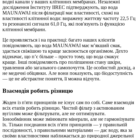
водні канали у ваших клітинних мембранах. Незалежні
дослідження Інституту IIREC підтверджують, що вода
MAUNAWAI після фільтрації має властивості, схожі на
властивості клітинної води: виражену життєву частоту 22,5 Гц
та резонансні сигнали 61,0 Гц, які пов'язують із функцією
клітинної мембрани.
Це проявляється і на практиці: багато наших клієнтів
повідомляють, що вода MAUNAWAI має м’якший смак,
здається свіжішою та краще засвоюється організмом. Дехто
відзначає, що п’є більше – просто тому, що вода смакує
краще. Інші повідомляють про поліпшення стану шкіри,
травлення або загального самопочуття. Це особистий досвід, а
не медичні обіцянки. Але вони показують, що біодоступність
— це не абстрактне поняття, її можна відчути.
Взаємодія робить різницю
Жоден із п'яти принципів не існує сам по собі. Саме взаємодія
всіх етапів робить різницю. Чистий фільтр з активованим
вугіллям може фільтрувати, але не оптимізувати.
Іонообмінник може змінювати мінерали, але не гармонізувати
їх. Тільки поєднання всіх п'яти принципів — у правильній
послідовності, з правильними матеріалами — дає воду, яка за
своїми властивостями наближається до природної джерельної