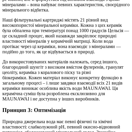
мінералами – вона набуває певних характеристик, своєрідного
мінерального відбитка.
Наші фільтрувальні картриджі містять 21 різний вид
високопористої мінеральної кераміки. Кожна з цих керамік
була обпалена при температурі понад 1000 градусів Цельсія —
це складний процес, який назавжди закріплює природні
властивості мінералів у керамічній матриці. Коли вода
протікає через ці кераміки, вона взаємодіє з мінералами —
подібно до того, як це відбувається в природі.
До використовуваних матеріалів належать, серед іншого,
благородний шунгіт з високим вмістом фулеренів, гранулят
цеоліту, кераміка з коралового піску та різні
біокераміки. Кожен матеріал виконує конкретну функцію в
загальному процесі – і лише завдяки взаємодії всіх 21 видів
кераміки виникає особлива якість води MAUNAWAI. Ця
керамічна суміш була розроблена ексклюзивно для
MAUNAWAI і не доступна у інших виробників.
Принцип 3: Оптимізація
Природна джерельна вода має певні фізичні та хімічні
властивості: слабколужний рН, певний окисно-відновний