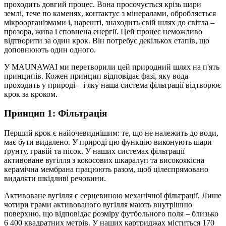
проходить довгий процес. Вона просочується крізь шари
землі, тече по каменях, контактує з мінералами, обробляється
мікроорганізмами і, нарешті, знаходить свій шлях до світла –
прозора, жива і сповнена енергії. Цей процес неможливо
відтворити за один крок. Він потребує декількох етапів, що
доповнюють один одного.
У MAUNAWAI ми перетворили цей природний шлях на п'ять
принципів. Кожен принцип відповідає фазі, яку вода
проходить у природі – і яку наша система фільтрації відтворює
крок за кроком.
Принцип 1: Фільтрація
Перший крок є найочевиднішим: те, що не належить до води,
має бути видалено. У природі цю функцію виконують шари
ґрунту, гравій та пісок. У наших системах фільтрації
активоване вугілля з кокосових шкаралуп та високоякісна
керамічна мембрана працюють разом, щоб цілеспрямовано
видаляти шкідливі речовини.
Активоване вугілля є серцевиною механічної фільтрації. Лише
чотири грами активованого вугілля мають внутрішню
поверхню, що відповідає розміру футбольного поля – близько
6 400 квадратних метрів. У наших картриджах міститься 170