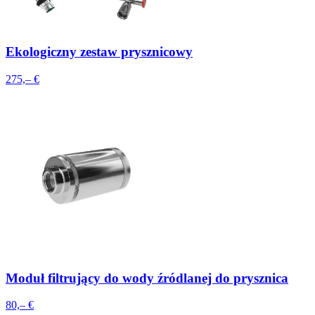
Ekologiczny zestaw prysznicowy
275,– €
Moduł filtrujący do wody źródlanej do prysznica
80,– €