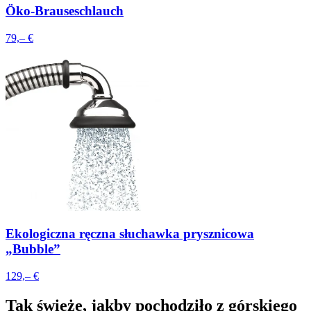
Öko-Brauseschlauch
79,– €
Ekologiczna ręczna słuchawka prysznicowa
„Bubble”
129,– €
Tak świeże, jakby pochodziło z górskiego