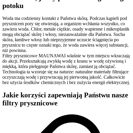
potoku
Woda ma codzienny kontakt z Państwa skórą. Podczas kąpieli pod
prysznicem pory się otwierają, a organizm wchłania wszystko, co
zawiera woda. Chlor, metale ciężkie, osady wapienne i mikroplastik
mogą obciążać skórę i włosy, niezauważalnie dla Państwa. Sucha
skóra, łamliwe włosy lub nieprzyjemne uczucie ściągnięcia po
prysznicu to częste oznaki tego, że woda zawiera więcej substancji,
niż powinna.
Filtry prysznicowe MAUNAWAI właśnie w tym miejscu wkraczają
do akcji. Przekształcają zwykłą wodę z kranu w wodę ożywioną i
miękką, która pielęgnuje Państwa skórę, zamiast ją obciążać.
Technologia ta wzoruje się na naturze: naturalne materiały filtrujące
oczyszczają wodę i przywracają jej pierwotną jakość. Całkowicie
bez użycia środków chemicznych i bez zużycia energii elektrycznej.
Jakie korzyści zapewniają Państwu nasze
filtry prysznicowe