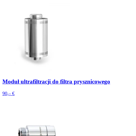
Moduł ultrafiltracji do filtra prysznicowego
90,– €