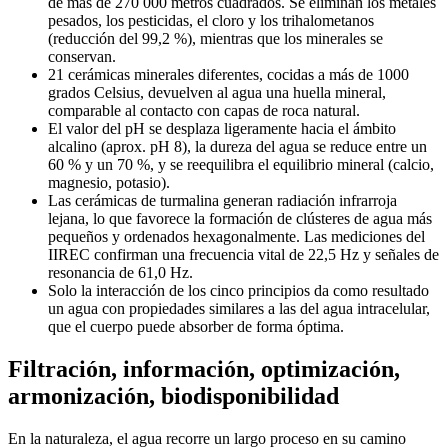
de más de 270 000 metros cuadrados. Se eliminan los metales
pesados, los pesticidas, el cloro y los trihalometanos
(reducción del 99,2 %), mientras que los minerales se
conservan.
21 cerámicas minerales diferentes, cocidas a más de 1000
grados Celsius, devuelven al agua una huella mineral,
comparable al contacto con capas de roca natural.
El valor del pH se desplaza ligeramente hacia el ámbito
alcalino (aprox. pH 8), la dureza del agua se reduce entre un
60 % y un 70 %, y se reequilibra el equilibrio mineral (calcio,
magnesio, potasio).
Las cerámicas de turmalina generan radiación infrarroja
lejana, lo que favorece la formación de clústeres de agua más
pequeños y ordenados hexagonalmente. Las mediciones del
IIREC confirman una frecuencia vital de 22,5 Hz y señales de
resonancia de 61,0 Hz.
Solo la interacción de los cinco principios da como resultado
un agua con propiedades similares a las del agua intracelular,
que el cuerpo puede absorber de forma óptima.
Filtración, información, optimización,
armonización, biodisponibilidad
En la naturaleza, el agua recorre un largo proceso en su camino