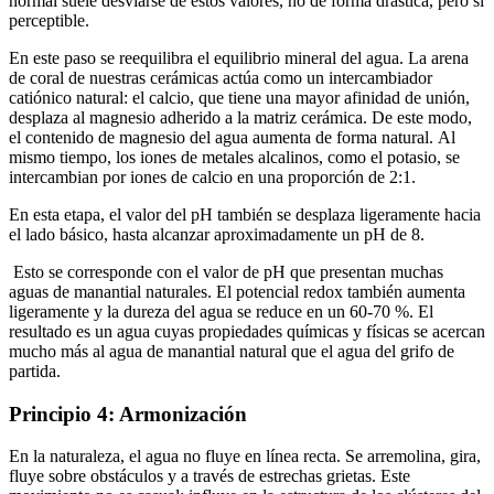
normal suele desviarse de estos valores, no de forma drástica, pero sí
perceptible.
En este paso se reequilibra el equilibrio mineral del agua. La arena
de coral de nuestras cerámicas actúa como un intercambiador
catiónico natural: el calcio, que tiene una mayor afinidad de unión,
desplaza al magnesio adherido a la matriz cerámica. De este modo,
el contenido de magnesio del agua aumenta de forma natural. Al
mismo tiempo, los iones de metales alcalinos, como el potasio, se
intercambian por iones de calcio en una proporción de 2:1.
En esta etapa, el valor del pH también se desplaza ligeramente hacia
el lado básico, hasta alcanzar aproximadamente un pH de 8.
Esto se corresponde con el valor de pH que presentan muchas
aguas de manantial naturales. El potencial redox también aumenta
ligeramente y la dureza del agua se reduce en un 60-70 %. El
resultado es un agua cuyas propiedades químicas y físicas se acercan
mucho más al agua de manantial natural que el agua del grifo de
partida.
Principio 4: Armonización
En la naturaleza, el agua no fluye en línea recta. Se arremolina, gira,
fluye sobre obstáculos y a través de estrechas grietas. Este