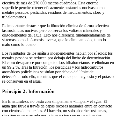
efectiva de más de 270 000 metros cuadrados. Esta enorme
superficie permite retener eficazmente sustancias nocivas como
metales pesados, pesticidas, residuos de medicamentos, cloro y
trihalometanos.
Es importante destacar que la filtración elimina de forma selectiva
las sustancias nocivas, pero conserva los valiosos minerales y
oligoelementos del agua. Esto nos diferencia fundamentalmente de
sistemas como la ósmosis inversa, que lo eliminan todo, tanto lo
malo como lo bueno.
Los resultados de los análisis independientes hablan por sí solos: los
metales pesados se reducen por debajo del límite de determinación.
El cloro desaparece por completo. Los trihalometanos se eliminan en
un 99,2 %. Tras la filtración, los pesticidas y los hidrocarburos
aromáticos policíclicos se sitúan por debajo del límite de
detección. Todo ello, mientras que el calcio, el magnesio y el potasio
se conservan en el agua.
Principio 2: Información
En la naturaleza, no basta con simplemente «limpiar» el agua. El
agua que fluye a través de capas rocosas naturales entra en contacto
con cientos de minerales. Al hacerlo, no solo absorbe sustancias,
sino que se ve marcada por la interacción con estos minerales: