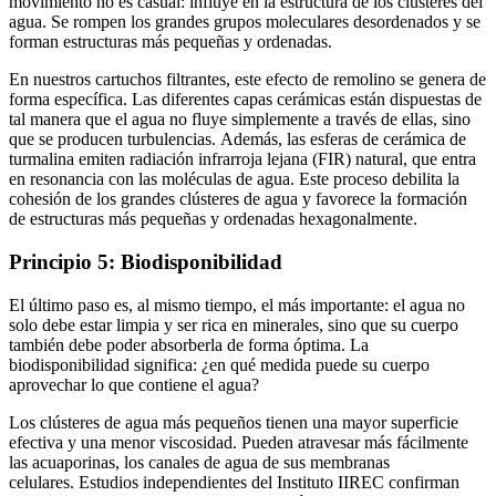
movimiento no es casual: influye en la estructura de los clústeres del
agua. Se rompen los grandes grupos moleculares desordenados y se
forman estructuras más pequeñas y ordenadas.
En nuestros cartuchos filtrantes, este efecto de remolino se genera de
forma específica. Las diferentes capas cerámicas están dispuestas de
tal manera que el agua no fluye simplemente a través de ellas, sino
que se producen turbulencias. Además, las esferas de cerámica de
turmalina emiten radiación infrarroja lejana (FIR) natural, que entra
en resonancia con las moléculas de agua. Este proceso debilita la
cohesión de los grandes clústeres de agua y favorece la formación
de estructuras más pequeñas y ordenadas hexagonalmente.
Principio 5: Biodisponibilidad
El último paso es, al mismo tiempo, el más importante: el agua no
solo debe estar limpia y ser rica en minerales, sino que su cuerpo
también debe poder absorberla de forma óptima. La
biodisponibilidad significa: ¿en qué medida puede su cuerpo
aprovechar lo que contiene el agua?
Los clústeres de agua más pequeños tienen una mayor superficie
efectiva y una menor viscosidad. Pueden atravesar más fácilmente
las acuaporinas, los canales de agua de sus membranas
celulares. Estudios independientes del Instituto IIREC confirman