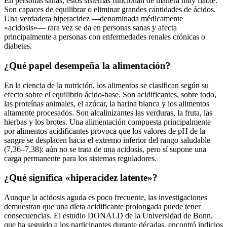
En personas sanas, estos sistemas funcionan de manera muy fiable.
Son capaces de equilibrar o eliminar grandes cantidades de ácidos.
Una verdadera hiperacidez —denominada médicamente
«acidosis»— rara vez se da en personas sanas y afecta
principalmente a personas con enfermedades renales crónicas o
diabetes.
¿Qué papel desempeña la alimentación?
En la ciencia de la nutrición, los alimentos se clasifican según su
efecto sobre el equilibrio ácido-base. Son acidificantes, sobre todo,
las proteínas animales, el azúcar, la harina blanca y los alimentos
altamente procesados. Son alcalinizantes las verduras, la fruta, las
hierbas y los brotes. Una alimentación compuesta principalmente
por alimentos acidificantes provoca que los valores de pH de la
sangre se desplacen hacia el extremo inferior del rango saludable
(7,36–7,38): aún no se trata de una acidosis, pero sí supone una
carga permanente para los sistemas reguladores.
¿Qué significa «hiperacidez latente»?
Aunque la acidosis aguda es poco frecuente, las investigaciones
demuestran que una dieta acidificante prolongada puede tener
consecuencias. El estudio DONALD de la Universidad de Bonn,
que ha seguido a los participantes durante décadas, encontró indicios