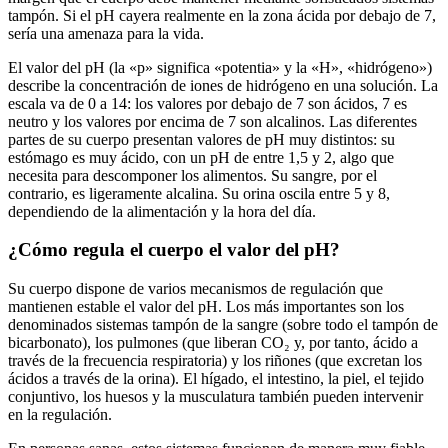
tampón. Si el pH cayera realmente en la zona ácida por debajo de 7,
sería una amenaza para la vida.
El valor del pH (la «p» significa «potentia» y la «H», «hidrógeno»)
describe la concentración de iones de hidrógeno en una solución. La
escala va de 0 a 14: los valores por debajo de 7 son ácidos, 7 es
neutro y los valores por encima de 7 son alcalinos. Las diferentes
partes de su cuerpo presentan valores de pH muy distintos: su
estómago es muy ácido, con un pH de entre 1,5 y 2, algo que
necesita para descomponer los alimentos. Su sangre, por el
contrario, es ligeramente alcalina. Su orina oscila entre 5 y 8,
dependiendo de la alimentación y la hora del día.
¿Cómo regula el cuerpo el valor del pH?
Su cuerpo dispone de varios mecanismos de regulación que
mantienen estable el valor del pH. Los más importantes son los
denominados sistemas tampón de la sangre (sobre todo el tampón de
bicarbonato), los pulmones (que liberan CO₂ y, por tanto, ácido a
través de la frecuencia respiratoria) y los riñones (que excretan los
ácidos a través de la orina). El hígado, el intestino, la piel, el tejido
conjuntivo, los huesos y la musculatura también pueden intervenir
en la regulación.