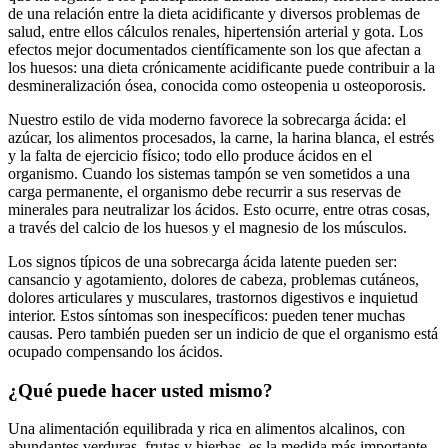
de una relación entre la dieta acidificante y diversos problemas de
salud, entre ellos cálculos renales, hipertensión arterial y gota. Los
efectos mejor documentados científicamente son los que afectan a
los huesos: una dieta crónicamente acidificante puede contribuir a la
desmineralización ósea, conocida como osteopenia u osteoporosis.
Nuestro estilo de vida moderno favorece la sobrecarga ácida: el
azúcar, los alimentos procesados, la carne, la harina blanca, el estrés
y la falta de ejercicio físico; todo ello produce ácidos en el
organismo. Cuando los sistemas tampón se ven sometidos a una
carga permanente, el organismo debe recurrir a sus reservas de
minerales para neutralizar los ácidos. Esto ocurre, entre otras cosas,
a través del calcio de los huesos y el magnesio de los músculos.
Los signos típicos de una sobrecarga ácida latente pueden ser:
cansancio y agotamiento, dolores de cabeza, problemas cutáneos,
dolores articulares y musculares, trastornos digestivos e inquietud
interior. Estos síntomas son inespecíficos: pueden tener muchas
causas. Pero también pueden ser un indicio de que el organismo está
ocupado compensando los ácidos.
¿Qué puede hacer usted mismo?
Una alimentación equilibrada y rica en alimentos alcalinos, con
abundantes verduras, frutas y hierbas, es la medida más importante.