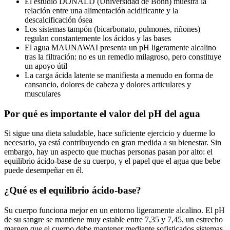
El estudio DONALD (Universidad de Bonn) muestra la
relación entre una alimentación acidificante y la
descalcificación ósea
Los sistemas tampón (bicarbonato, pulmones, riñones)
regulan constantemente los ácidos y las bases
El agua MAUNAWAI presenta un pH ligeramente alcalino
tras la filtración: no es un remedio milagroso, pero constituye
un apoyo útil
La carga ácida latente se manifiesta a menudo en forma de
cansancio, dolores de cabeza y dolores articulares y
musculares
Por qué es importante el valor del pH del agua
Si sigue una dieta saludable, hace suficiente ejercicio y duerme lo
necesario, ya está contribuyendo en gran medida a su bienestar. Sin
embargo, hay un aspecto que muchas personas pasan por alto: el
equilibrio ácido-base de su cuerpo, y el papel que el agua que bebe
puede desempeñar en él.
¿Qué es el equilibrio ácido-base?
Su cuerpo funciona mejor en un entorno ligeramente alcalino. El pH
de su sangre se mantiene muy estable entre 7,35 y 7,45, un estrecho
margen que el cuerpo debe mantener mediante sofisticados sistemas