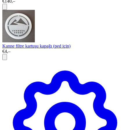
€140,–
Kanne filtre kartuşu kapağı (ped için)
€4,–