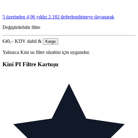
5 üzerinden 4,96 yıldız
2.182 değerlendirmeye dayanarak
Değiştirilebilir filtre
€
40,–
KDV dahil &
Kargo
Yalnızca Kini su filtre sürahisi için uygundur.
Kini PI Filtre Kartuşu