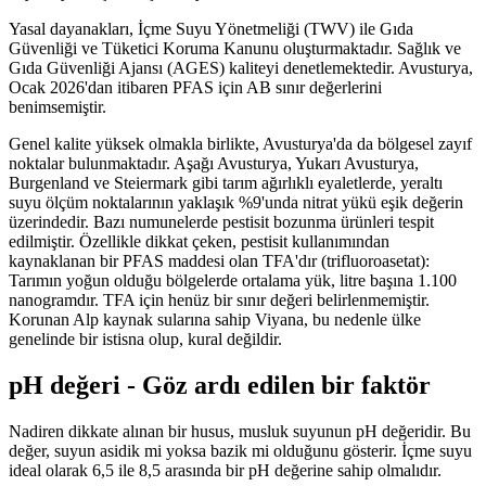
Yasal dayanakları, İçme Suyu Yönetmeliği (TWV) ile Gıda
Güvenliği ve Tüketici Koruma Kanunu oluşturmaktadır. Sağlık ve
Gıda Güvenliği Ajansı (AGES) kaliteyi denetlemektedir. Avusturya,
Ocak 2026'dan itibaren PFAS için AB sınır değerlerini
benimsemiştir.
Genel kalite yüksek olmakla birlikte, Avusturya'da da bölgesel zayıf
noktalar bulunmaktadır. Aşağı Avusturya, Yukarı Avusturya,
Burgenland ve Steiermark gibi tarım ağırlıklı eyaletlerde, yeraltı
suyu ölçüm noktalarının yaklaşık %9'unda nitrat yükü eşik değerin
üzerindedir. Bazı numunelerde pestisit bozunma ürünleri tespit
edilmiştir. Özellikle dikkat çeken, pestisit kullanımından
kaynaklanan bir PFAS maddesi olan TFA'dır (trifluoroasetat):
Tarımın yoğun olduğu bölgelerde ortalama yük, litre başına 1.100
nanogramdır. TFA için henüz bir sınır değeri belirlenmemiştir.
Korunan Alp kaynak sularına sahip Viyana, bu nedenle ülke
genelinde bir istisna olup, kural değildir.
pH değeri - Göz ardı edilen bir faktör
Nadiren dikkate alınan bir husus, musluk suyunun pH değeridir. Bu
değer, suyun asidik mi yoksa bazik mi olduğunu gösterir. İçme suyu
ideal olarak 6,5 ile 8,5 arasında bir pH değerine sahip olmalıdır.