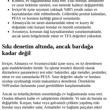
Kontrol, ev bağlantısında sona erer. Eski borular, armatürler
ve uzun bekleme süreleri, son metrede kaliteyi değiştirebilir.
İsviçre'de içme suyunun yaklaşık %80'i yeraltı suları ve
kaynaklardan elde edilmektedir. Göllerdeki pestisit kalıntıları,
PFAS ve hormon kirliliği güncel sorunlardır.
Almanya'da ise tarım alanlarındaki nitrat ve kuzey ile
doğudaki eski kurşun borular en önemli sorunlardır.
Avusturya, korunan dağ kaynaklarından yararlanmaktadır,
ancak tarım bölgelerinde nitrat ve TFA değerleri yüksektir.
Sıkı denetim altında, ancak bardağa
kadar değil
İsviçre, Almanya ve Avusturya'daki içme suyu, en iyi denetlenen
gıda maddelerinden biridir. Su işleme tesisleri düzenli olarak
düzinelerce parametreyi test eder: bakteriler, ağır metaller, pestisitler,
nitrat ve son zamanlarda PFAS. Sınır değerler sıkıdır ve bunlara
uyulup uyulmadığı resmi makamlarca denetlenir. Örneklerin
%99'undan fazlasında yasal gereklilikler karşılanmaktadır.
Ancak su tedarikçilerinin sorumluluğu ev bağlantısında sona erer.
Oradan itibaren kalite ev sahiplerinin elindedir. Ve tam da burada su
değişebilir. Kurşun, bakır veya galvanizli çelikten yapılmış eski
borular suya metaller salar. Armatürler ve bağlantı parçaları nikel