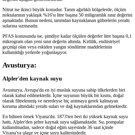
Nitrat ise ikinci büyük konudur. Tarım ağırlıklı bölgelerde, ölçüm
noktalarının yaklaşık %16'sı litre başına 50 miligramlık sınır değerini
aşmaktadır. Bunun nedeni, tarımdan kaynaklanan gübrelerin yeraltı
sularına sızmasıdır.
PFAS konusunda ise, şimdiye kadar ölçülen değerler litre başına 0,1
mikrogram olan yeni sınır değerin altında. Kirlilik, endüstriyel
geçmişi olan veya eskiden yangın söndürme maddelerinin
kullanıldığı yerlerde yoğunlaşıyor.
Avusturya:
Alpler'den kaynak suyu
Avusturya, Avrupa'da en iyi musluk suyuna sahip ülkelerden biri
olarak kabul edilmektedir. İçme suyunun büyük bir kısmı, doğal
olarak filtrelenmiş ve neredeyse hiç arıtmaya gerek kalmayan
koruma altındaki yeraltı suları ve dağ kaynaklarından gelmektedir.
En bilinen örnek Viyana'dır. 1873'ten beri iki yüksek kaynak suyu
hattı, Alpler'den şehre kaynak suyu sağlamaktadır. Su, pompalar
kullanılmadan, sadece doğal eğim sayesinde 36 saat içinde
Viyana'ya ulaşır ve içme suyu kalitesindedir.