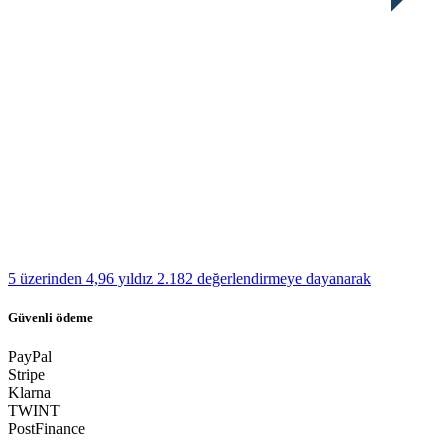
5 üzerinden 4,96 yıldız
2.182 değerlendirmeye dayanarak
Güvenli ödeme
PayPal
Stripe
Klarna
TWINT
PostFinance