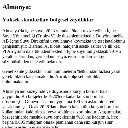
Almanya:
Yüksek standartlar, bölgesel zayıflıklar
Almanya'da içme suyu, 2023 yılında kökten revize edilen İçme
Suyu Yönetmeliği (TrinkwV) ile düzenlenmektedir. Bu yönetmelik,
AB İçme Suyu Direktifini uygulamaya koymakta ve test kataloğunu
genişletmiştir: Bisfenol A, klorat, halojenli asetik asitler ve ilk kez
PFAS grubu da artık izlenmektedir. İçme suyunun yaklaşık %69'u
yeraltı sularından, geri kalanı ise yüzey sularından ve kıyı
süzüntüsünden elde edilmektedir.
Genel kalite yüksektir. Tüm numunelerin %99'undan fazlası yasal
gereklilikleri karşılamaktadır. Ancak bölgesel farklılıklar
bulunmaktadır.
Almanya'nın kuzeyinde ve doğusunda kurşun borular hala
yaygındır. Bu bölgelerde 1970'lere kadar kurşun borular
döşenmiştir. Güneyde ise bu uygulama 100 yılı aşkın bir süredir
yasaklanmıştı. Ocak 2026'dan itibaren kalan tüm kurşun boruların
kullanımdan kaldırılması veya sökülmesi zorunludur. Araştırmalar,
bazı şehirlerde musluk suyu örneklerinin %18'ine kadarının, litre
başına 0,005 miligram olarak planlanan daha sıkı kurşun sınır
değerini aştığını göstermektedir.