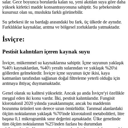
salar. Gece boyunca borularda kalan su, yeni akıtılan suya göre daha
yüksek kirletici madde konsantrasyonuna sahiptir. Su şebekesinde
kusursuz olan su, muslukta farklı görünebilir.
Su şebekesi ile su bardağı arasındaki bu fark, üç ülkede de aynıdır.
Farklılıklar kaynaklar, arıtma ve bölgesel zorluklarda yatmaktadır.
İsviçre:
Pestisit kalıntıları içeren kaynak suyu
İsviçre, mükemmel su kaynaklarına sahiptir. İçme suyunun yaklaşık
%40'ı kaynaklardan, %40'ı yeraltı sularından ve yaklaşık %20'si
göllerden gelmektedir. İsviçre içme suyunun üçte ikisi, kaya
katmanları tarafından sağlanan doğal filtreleme yeterli olduğu için
arıtmaya ihtiyaç duymamaktadır.
Genel olarak su kalitesi yüksektir. Ancak şu anda İsviçre'yi özellikle
meşgul eden iki konu vardır. İlki, pestisit kalıntılarıdır. Fungisit
klorotalonil 2020 yılında yasaklanmıştır, ancak bu maddenin
bozunma ürünleri son derece uzun ömürlüdür. Tarımsal alanlardaki
ölçüm noktalarının yaklaşık %70'inde klorotalonil metabolitleri, litre
başına 0,1 mikrogramlık sınır değerini aşmaktadır. Ülke genelinde
tüm ölçüm noktalarının %25'inden fazlası bu durumdan