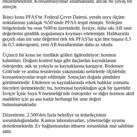
etkilenmektedir. Konsantrasyonlar azalmaktadır, ancak bu yavaş bir
süreçtir.
İkinci konu PFAS'tır. Federal Çevre Dairesi, yeraltı suyu ölçüm
noktalarının yaklaşık %50'sinde PFAS tespit etmiştir. Yerleşim
bölgelerinde bu oran %90'ın üzerindedir. İsviçre, daha sıkı AB sınır
değerlerini şimdilik uygulamaya koymayı ertelemiştir. Halihazırda
geçerli olan üst sınır değerleri (tek tek PFAS'lar için litre başına 0,3
ila 0,5 mikrogram), yeni AB kurallarından daha az sıkıdır.
Üçüncü bir konu ise özellikle gölleri ilgilendiriyor: hormon
kalıntıları. Doğum kontrol hapı gibi ilaçlardan kaynaklanan
östrojenler, atık su yoluyla su kaynaklarına karışıyor. Bodensee
Gölü'nde ve arıtma tesislerinin yakınındaki nehirlerde ölçülebilir
konsantrasyonlar tespit edilmiştir. Sonuçları doğada şimdiden
görülmektedir: Etkilenen su kaynaklarında erkek balıklar yumurta
hücreleri üretmektedir; bu, hormonal bozukluğun açık bir işaretidir.
İsviçre İçme Suyu Yönetmeliği'nde östrojenler ve diğer hormon aktif
maddeler için şu ana kadar herhangi bir sınır değeri
bulunmamaktadır.
Düzenleme, 2.500'den fazla belediye su tedarikçisinin
sorumluluğundadır. Kanton laboratuvarları, yönetmeliğe uyumu
denetlemektedir. Ev bağlantısından itibaren sorumluluk mal sahibine
aittir.