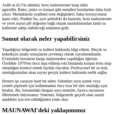
Asitli su (6,5'in altında), boru malzemesine karşı daha
agresiftir. Bakır, çinko ve kurşun gibi metalleri borulardan daha hızlı
çözer. Musluklarda yeşilimsi renk değişimleri, bakır korozyonuna
işaret eder. Pratikte bu, aynı şehirdeki iki hanenin, boru malzemesine
ve yerel suyun pH değerine bağlı olarak musluklarından farklı su
kalitesine sahip olabileceği anlamına gelir.
Somut olarak neler yapabilirsiniz
Yaşadığınız bölgedeki su kalitesi hakkında bilgi edinin. Birçok su
tedarikçisi analiz sonuçlarını çevrimiçi olarak yayınlamaktadır.
Evinizdeki boruların hangi malzemeden yapıldığını öğrenin.
Özellikle 1970'ten önce inşa edilmiş eski binalarda kurşun boru olup
olmadığını kontrol etmek faydalı olacaktır. Profesyonel bir su testi,
musluğunuzdan akan suyun gerçek kalitesi hakkında netlik sağlar.
Hemen işe yarayan basit bir adım: Sabahları suyu içmek veya
yemek pişirmek için kullanmadan önce kısa bir süre musluğu açık
bırakın. Bu, borulardaki durgun suyu temizler. Ayrıca suyunuzu
filtrelemek istiyorsanız: Sistemin, bölgenizde geçerli olan zararlı
maddeler için test edildiğinden emin olun.
MAUNAWAI'deki yaklaşımımız