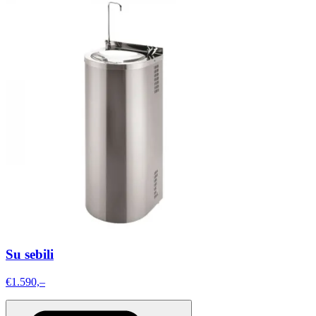
Su sebili
€1.590,–