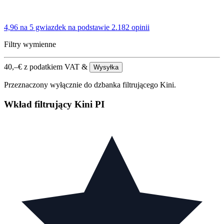
4,96 na 5 gwiazdek
na podstawie 2.182 opinii
Filtry wymienne
40,–
€
z podatkiem VAT &
Wysyłka
Przeznaczony wyłącznie do dzbanka filtrującego Kini.
Wkład filtrujący Kini PI