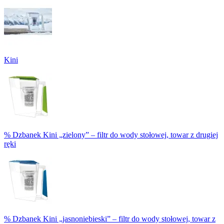
Kini
% Dzbanek Kini „zielony” – filtr do wody stołowej, towar z drugiej
ręki
% Dzbanek Kini „jasnoniebieski” – filtr do wody stołowej, towar z