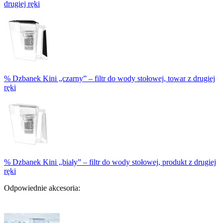
drugiej ręki
% Dzbanek Kini „czarny” – filtr do wody stołowej, towar z drugiej
ręki
% Dzbanek Kini „biały” – filtr do wody stołowej, produkt z drugiej
ręki
Odpowiednie akcesoria: