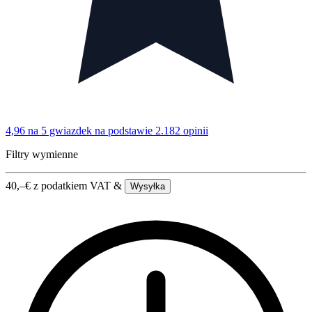
4,96 na 5 gwiazdek
na podstawie 2.182 opinii
Filtry wymienne
40,–
€
z podatkiem VAT &
Wysyłka