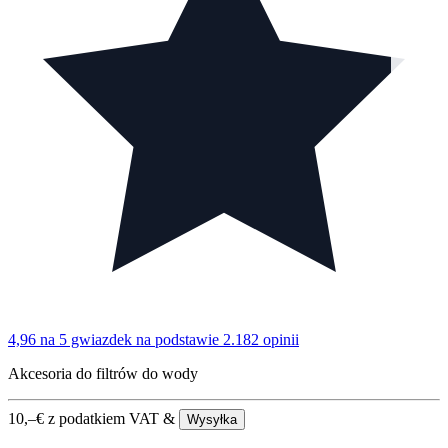
4,96 na 5 gwiazdek
na podstawie 2.182 opinii
Akcesoria do filtrów do wody
10,–
€
z podatkiem VAT &
Wysyłka