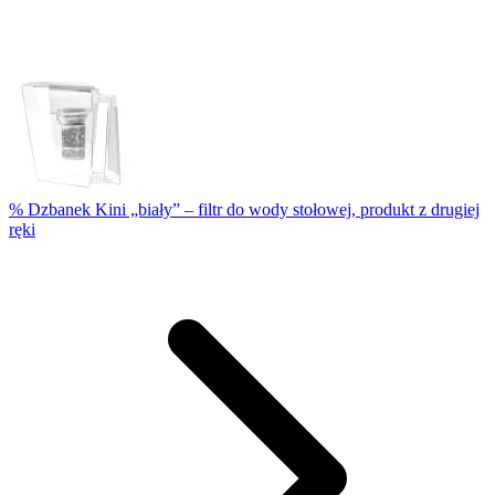
% Dzbanek Kini „biały” – filtr do wody stołowej, produkt z drugiej
ręki