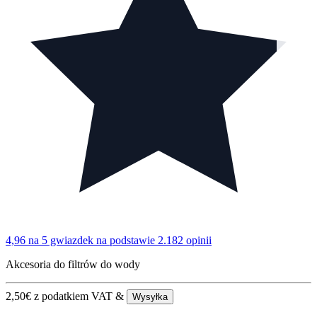
4,96 na 5 gwiazdek
na podstawie 2.182 opinii
Akcesoria do filtrów do wody
2,50
€
z podatkiem VAT &
Wysyłka