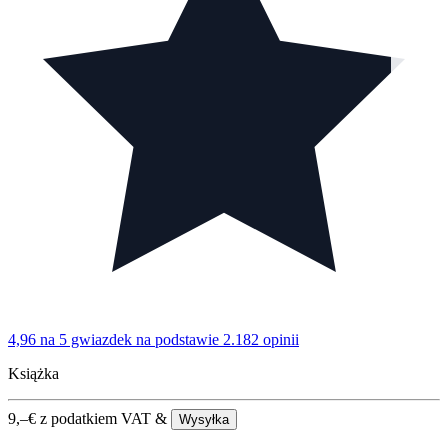
4,96 na 5 gwiazdek
na podstawie 2.182 opinii
Książka
9,–
€
z podatkiem VAT &
Wysyłka