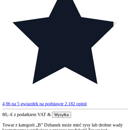
4,96 na 5 gwiazdek
na podstawie 2.182 opinii
80,–
€
z podatkiem VAT &
Wysyłka
Towar z kategorii „B” Dzbanek może mieć rysy lub drobne wady