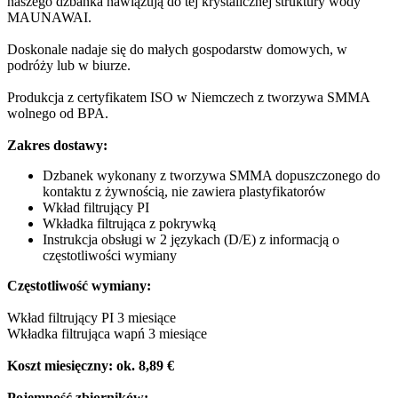
naszego dzbanka nawiązują do tej krystalicznej struktury wody
MAUNAWAI.
Doskonale nadaje się do małych gospodarstw domowych, w
podróży lub w biurze.
Produkcja z certyfikatem ISO w Niemczech z tworzywa SMMA
wolnego od BPA.
Zakres dostawy:
Dzbanek wykonany z tworzywa SMMA dopuszczonego do
kontaktu z żywnością, nie zawiera plastyfikatorów
Wkład filtrujący PI
Wkładka filtrująca z pokrywką
Instrukcja obsługi w 2 językach (D/E) z informacją o
częstotliwości wymiany
Częstotliwość wymiany:
Wkład filtrujący PI 3 miesiące
Wkładka filtrująca wapń 3 miesiące
Koszt miesięczny: ok. 8,89 €
Pojemność zbiorników: